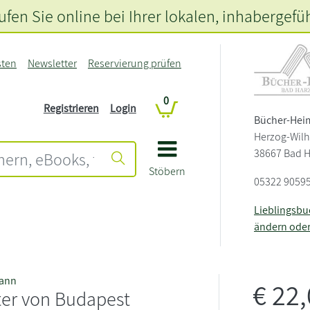
fen Sie online bei Ihrer lokalen
, inhabergefü
sten
Newsletter
Reservierung prüfen
0
Registrieren
Login
Bücher-Hei
Herzog-Wilh
38667 Bad 
Stöbern
05322 9059
Lieblingsb
ändern ode
mann
€
22
ter von Budapest