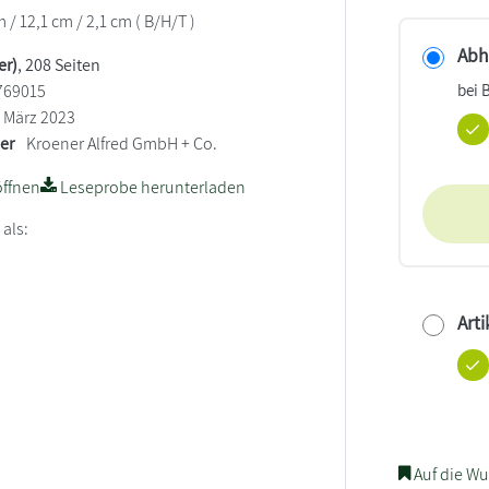
/ 12,1 cm / 2,1 cm ( B/H/T )
Abho
er)
, 208 Seiten
bei 
769015
März 2023
ler
Kroener Alfred GmbH + Co.
ffnen
Leseprobe herunterladen
 als:
Arti
Auf die Wu