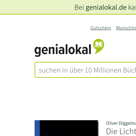
Bei
genialokal.de
kau
Gutschein
Wunschli
Oliver Diggel
Die Lich