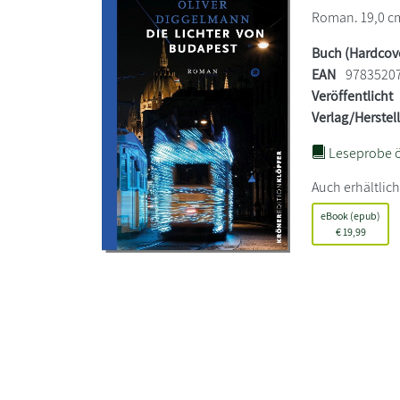
Roman. 19,0 cm 
Buch (Hardcov
EAN
9783520
Veröffentlicht
Verlag/Herstel
Leseprobe ö
Auch erhältlich
eBook (epub)
€
19,99