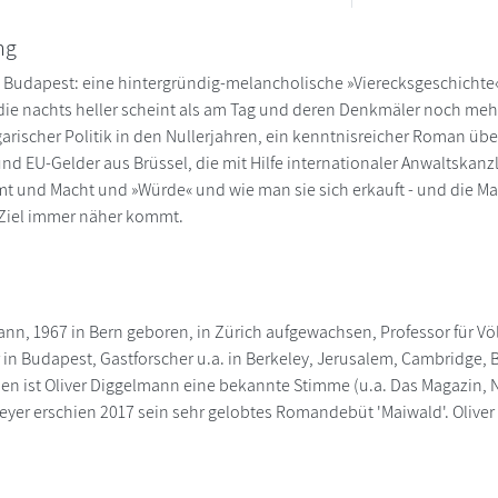
ng
n Budapest: eine hintergründig-melancholische »Vierecksgeschichte
, die nachts heller scheint als am Tag und deren Denkmäler noch me
garischer Politik in den Nullerjahren, ein kenntnisreicher Roman ü
nd EU-Gelder aus Brüssel, die mit Hilfe internationaler Anwaltskanz
 und Macht und »Würde« und wie man sie sich erkauft - und die Mac
Ziel immer näher kommt.
ann, 1967 in Bern geboren, in Zürich aufgewachsen, Professor für Völ
 in Budapest, Gastforscher u.a. in Berkeley, Jerusalem, Cambridge, B
 ist Oliver Diggelmann eine bekannte Stimme (u.a. Das Magazin, Ne
Meyer erschien 2017 sein sehr gelobtes Romandebüt 'Maiwald'. Olive