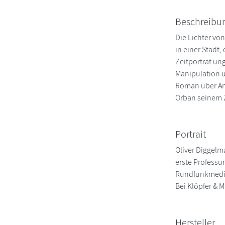
Beschreibu
Die Lichter vo
in einer Stadt
Zeitporträt un
Manipulation u
Roman über Amt
Orban seinem 
Portrait
Oliver Diggelm
erste Professur
Rundfunkmedien
Bei Klöpfer & 
Hersteller