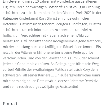
Ein cleverer Krimi ab 10 Jahren mit wunderbar ausgefallenen
Figuren und einer wichtigen Botschaft: Es ist völlig in Ordnung
schüchtern zu sein. Nominiert für den Glauser-Preis 2021 in der
Kategorie Kinderkrimi! Rory Shy ist ein ungewöhnlicher
Detektiv: Es ist ihm unangenehm, Zeugen zu befragen, er ist zu
schüchtern, um mit Informanten zu sprechen, und viel zu
höflich, um Verdächtige mit Fragen nach einem Alibi zu
belästigen. Dafür besitzt er eine hochgeheime eigene Methode,
mit der er bislang auch die kniffligsten Rätsel lösen konnte. Bis
jetzt: In der Villa einer Millionenerbin ist eine Perle spurlos
verschwunden. Und von der Sekretärin bis zum Butler scheint
jeder ein Geheimnis zu hüten. An Befragungen führt kein Weg
vorbei! Mithilfe der zwölfjährigen Matilda stellt sich Rory dem
schwersten Fall seiner Karriere ... Ein außergewöhnlicher Krimi
mit einem originellen Detektivduo: der schüchterne Detektiv
und seine redefreudige zwölfjährige Assistentin!
Portrait