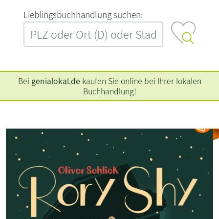
L‍i‍e‍b‍l‍i‍n‍g‍s‍b‍u‍c‍h‍h‍a‍n‍d‍l‍u‍n‍g‍ ‍s‍u‍c‍h‍e‍n‍:‍
Bei
genialokal.de
kaufen Sie online bei Ihrer lokalen
Buchhandlung!