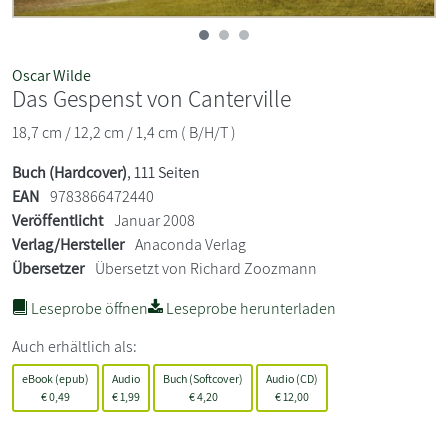
Oscar Wilde
Das Gespenst von Canterville
18,7 cm / 12,2 cm / 1,4 cm ( B/H/T )
Buch (Hardcover)
, 111 Seiten
EAN
9783866472440
Veröffentlicht
Januar 2008
Verlag/Hersteller
Anaconda Verlag
Übersetzer
Übersetzt von Richard Zoozmann
Leseprobe öffnen
Leseprobe herunterladen
Auch erhältlich als:
eBook (epub)
Audio
Buch (Softcover)
Audio (CD)
€
0,49
€
1,99
€
4,20
€
12,00