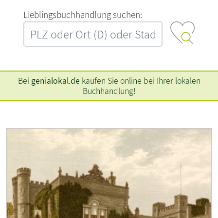
L‍i‍e‍b‍l‍i‍n‍g‍s‍b‍u‍c‍h‍h‍a‍n‍d‍l‍u‍n‍g‍ ‍s‍u‍c‍h‍e‍n‍:‍
Bei
genialokal.de
kaufen Sie online bei Ihrer lokalen
Buchhandlung!