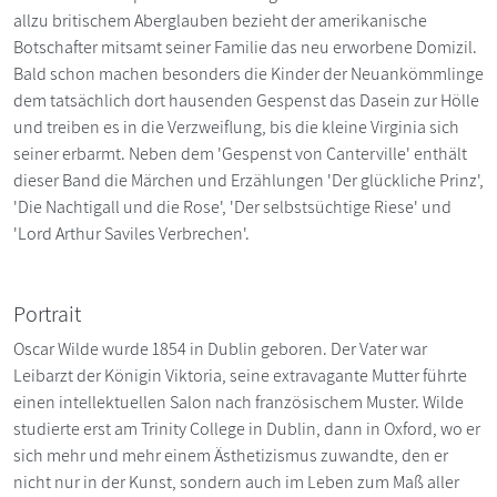
allzu britischem Aberglauben bezieht der amerikanische
Botschafter mitsamt seiner Familie das neu erworbene Domizil.
Bald schon machen besonders die Kinder der Neuankömmlinge
dem tatsächlich dort hausenden Gespenst das Dasein zur Hölle
und treiben es in die Verzweiflung, bis die kleine Virginia sich
seiner erbarmt. Neben dem 'Gespenst von Canterville' enthält
dieser Band die Märchen und Erzählungen 'Der glückliche Prinz',
'Die Nachtigall und die Rose', 'Der selbstsüchtige Riese' und
'Lord Arthur Saviles Verbrechen'.
Portrait
Oscar Wilde wurde 1854 in Dublin geboren. Der Vater war
Leibarzt der Königin Viktoria, seine extravagante Mutter führte
einen intellektuellen Salon nach französischem Muster. Wilde
studierte erst am Trinity College in Dublin, dann in Oxford, wo er
sich mehr und mehr einem Ästhetizismus zuwandte, den er
nicht nur in der Kunst, sondern auch im Leben zum Maß aller