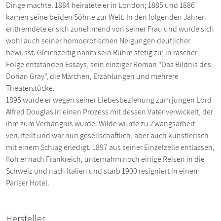
Dinge machte. 1884 heiratete er in London; 1885 und 1886
kamen seine beiden Söhne zur Welt. In den folgenden Jahren
entfremdete er sich zunehmend von seiner Frau und wurde sich
wohl auch seiner homoerotischen Neigungen deutlicher
bewusst. Gleichzeitig nahm sein Ruhm stetig zu; in rascher
Folge entstanden Essays, sein einziger Roman "Das Bildnis des
Dorian Gray", die Märchen, Erzählungen und mehrere
Theaterstücke.
1895 wurde er wegen seiner Liebesbeziehung zum jungen Lord
Alfred Douglas in einen Prozess mit dessen Vater verwickelt, der
ihm zum Verhängnis wurde: Wilde wurde zu Zwangsarbeit
verurteilt und war nun gesellschaftlich, aber auch künstlerisch
mit einem Schlag erledigt. 1897 aus seiner Einzelzelle entlassen,
floh er nach Frankreich, unternahm noch einige Reisen in die
Schweiz und nach Italien und starb 1900 resigniert in einem
Pariser Hotel.
Hersteller