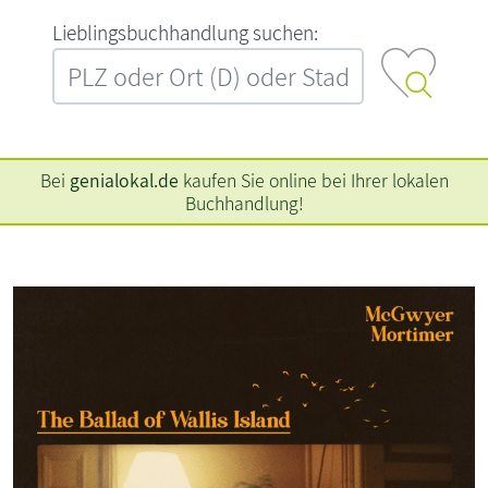
L‍i‍e‍b‍l‍i‍n‍g‍s‍b‍u‍c‍h‍h‍a‍n‍d‍l‍u‍n‍g‍ ‍s‍u‍c‍h‍e‍n‍:‍
Bei
genialokal.de
kaufen Sie online bei Ihrer lokalen
Buchhandlung!