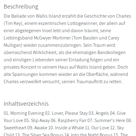
Beschreibung
Die Ballade von Wallis Island erzählt die Geschichte von Charles
(Tim Key), einem exzentrischen Lottogewinner, der allein auf
einer abgelegenen Insel lebt und davon träumt, seine
Lieblingsband McGwyer Mortimer (Tom Basden und Carey
Mulligan) wieder zusammenzubringen. Sein Traum wird
überraschend Wirklichkeit, als die ehemaligen Bandkollegen
und einstigen Liebenden seiner Einladung folgen und ein
privates Konzert in seinem Haus auf Wallis Island geben. Doch
alte Spannungen kommen wieder an die Oberfläche, während
Charles verzweifelt versucht, seinen Traumauftritt zu retten.
Inhaltsverzeichnis
01. Morning Evening 02. Lover, Please Stay 03. Angels 04. Give
Your Love 05. Slip Away 06. Raspberry Fair 07. Summer's Here 08.
Sweetheart 09. Awake 10. Inside a Whale 11. Our Love 12. Sky
Child 13. The Silver Sea Bonus 14. Into the Night Bonus 15. The