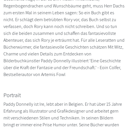
Regenbogendrachen und Wunschbäume geht, muss Herr Dachs
zum ersten Mal in seinem Leben sagen: So ein Buch gibt es
nicht. Er schlägt dem betrübten Rory vor, das Buch selbst zu
verfassen, doch Rory kann noch nicht schreiben. Und so tun
sich die beiden zusammen und schaffen das fantasievollste
Abenteuer, das sich Rory je erträumt hat. Für alle Leseratten und
Bücherwürmer, die fantasievolle Geschichten schätzen Mit Witz,
Charme und vielen Details zum Entdecken von
Bilderbuchkünstler Paddy Donnelly illustriert 'Eine Geschichte
über die Kraft der Fantasie und der Freundschaft.' - Eoin Colfer,
Bestsellerautor von Artemis Fowl
Portrait
Paddy Donnelly ist Ire, lebt aber in Belgien. Er hat über 15 Jahre
Erfahrung als Illustrator und Grafikdesigner und arbeitet gern
mit verschiedenen Stilen und Techniken. In seinen Bildern
bringt er immer eine Prise Humor unter. Seine Bücher wurden