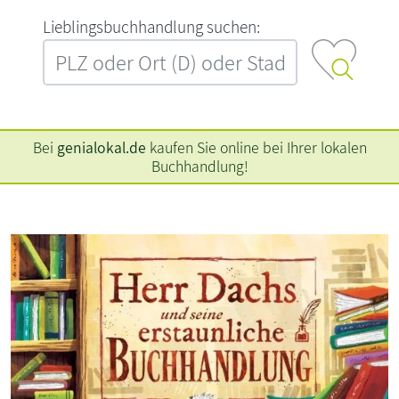
L‍i‍e‍b‍l‍i‍n‍g‍s‍b‍u‍c‍h‍h‍a‍n‍d‍l‍u‍n‍g‍ ‍s‍u‍c‍h‍e‍n‍:‍
Bei
genialokal.de
kaufen Sie online bei Ihrer lokalen
Buchhandlung!