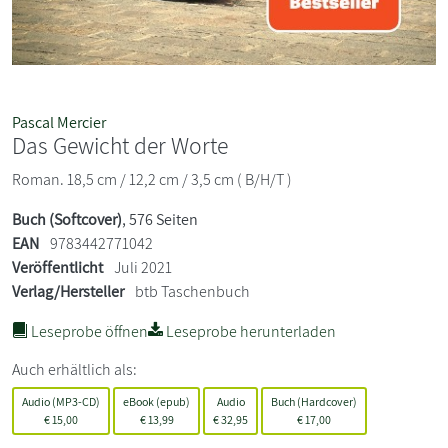
Pascal Mercier
Das Gewicht der Worte
Roman. 18,5 cm / 12,2 cm / 3,5 cm ( B/H/T )
Buch (Softcover)
, 576 Seiten
EAN
9783442771042
Veröffentlicht
Juli 2021
Verlag/Hersteller
btb Taschenbuch
Leseprobe öffnen
Leseprobe herunterladen
Auch erhältlich als:
Audio (MP3-CD)
eBook (epub)
Audio
Buch (Hardcover)
€
15,00
€
13,99
€
32,95
€
17,00