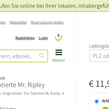
fen Sie online bei Ihrer lokalen
, inhabergefü
sten
Newsletter
Reservierung prüfen
0
Registrieren
Login
L‍i‍e‍b‍l‍i‍n‍g‍s‍b
Stöbern
mith
€
11
tierte Mr. Ripley
Originaltitel: The Talented Mr. Ripley. 4.
Arti
 432 Seiten