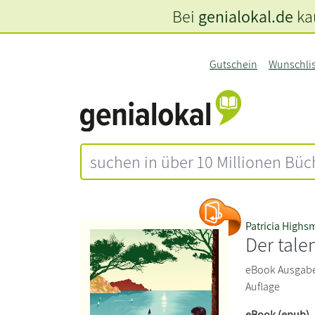
Bei
genialokal.de
kau
Gutschein
Wunschli
Patricia Highs
Der talen
eBook Ausgabe. 
Auflage
eBook (epub)
,