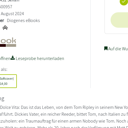
600957
August 2024
ler
Diogenes eBooks
Auf die Wu
ffnen
Leseprobe herunterladen
 als:
Softcover)
14,00
ng
olce Vita: Das ist das Leben, von dem Tom Ripley in seinem New Yor
f führt. Dickies Vater, ein reicher Reeder, bittet Tom, nach Italien
zuholen: ein Traumauftrag für einen armen Nobody wie Tom. Noch a
es Welt zu gehören. Mehr als 20 Jahre nach der Verfilmung mit Matt D