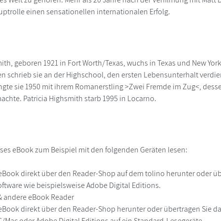
uptrolle einen sensationellen internationalen Erfolg.
mith, geboren 1921 in Fort Worth/Texas, wuchs in Texas und New York 
n schrieb sie an der Highschool, den ersten Lebensunterhalt verdien
angte sie 1950 mit ihrem Romanerstling >Zwei Fremde im Zug<, desse
chte. Patricia Highsmith starb 1995 in Locarno.
ses eBook zum Beispiel mit den folgenden Geräten lesen:
r
eBook direkt über den Reader-Shop auf dem tolino herunter oder übe
ftware wie beispielsweise Adobe Digital Editions.
 & andere eBook Reader
eBook direkt über den Reader-Shop herunter oder übertragen Sie d
Mac oder Adobe Digital Editions auf ein Standard-Lesegeräte.