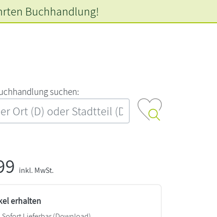
hrten
Buchhandlung!
‍u‍c‍h‍h‍a‍n‍d‍l‍u‍n‍g‍ ‍s‍u‍c‍h‍e‍n‍:‍
,99
inkl. MwSt.
kel erhalten
Sofort Lieferbar (Download)