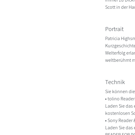
Scott in der Ha
Portrait
Patricia Highs
Kurzgeschichte
Welterfolg erl
weltberühmt ma
Technik
Sie können die
• tolino Reade
Laden Sie das 
kostenlosen So
• Sony Reader
Laden Sie das 
READER FOR PC/