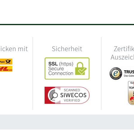
hicken mit
Sicherheit
Zertifi
Auszei