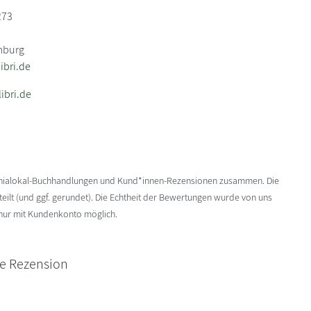
273
mburg
bri.de
ibri.de
enialokal-Buchhandlungen und Kund*innen-Rezensionen zusammen. Die
ilt (und ggf. gerundet). Die Echtheit der Bewertungen wurde von uns
 nur mit Kundenkonto möglich.
ne Rezension