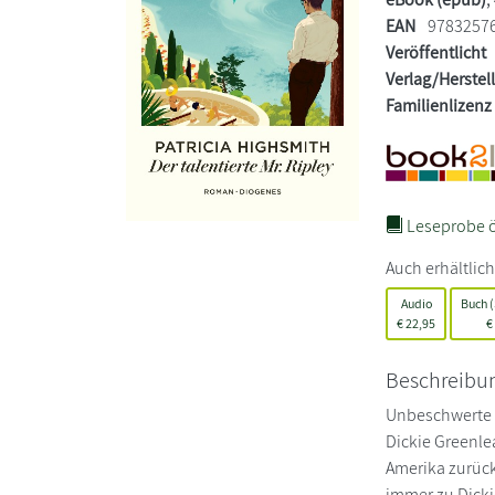
EAN
9783257
Veröffentlicht
Verlag/Herstel
Familienlizenz
Leseprobe ö
Auch erhältlich
Audio
Buch (
€
22,95
€
Beschreibu
Unbeschwerte D
Dickie Greenlea
Amerika zurück
immer zu Dicki