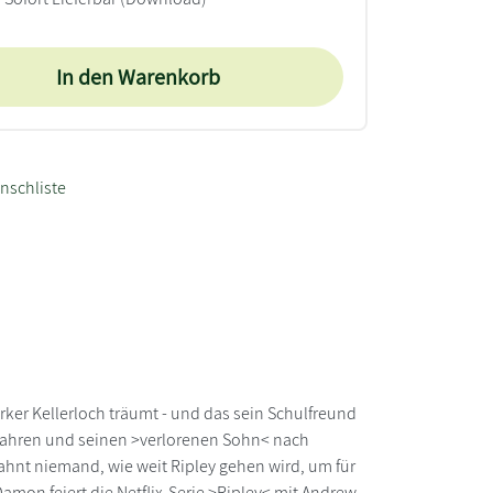
In den Warenkorb
nschliste
ker Kellerloch träumt - und das sein Schulfreund
 zu fahren und seinen >verlorenen Sohn< nach
hnt niemand, wie weit Ripley gehen wird, um für
amon feiert die Netflix-Serie >Ripley< mit Andrew