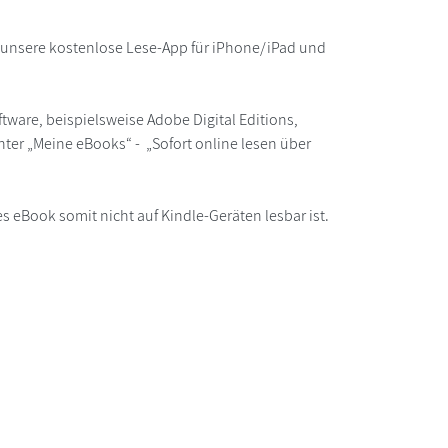
r unsere kostenlose Lese-App für iPhone/iPad und
ware, beispielsweise Adobe Digital Editions,
ter „Meine eBooks“ - „Sofort online lesen über
s eBook somit nicht auf Kindle-Geräten lesbar ist.