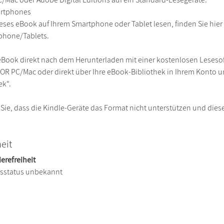
martphones
eses eBook auf Ihrem Smartphone oder Tablet lesen, finden Sie hie
phone/Tablets.
eBook direkt nach dem Herunterladen mit einer kostenlosen Lesesoft
R PC/Mac oder direkt über Ihre eBook-Bibliothek in Ihrem Konto un
ek“.
 Sie, dass die Kindle-Geräte das Format nicht unterstützen und diese
heit
ierefreiheit
itsstatus unbekannt