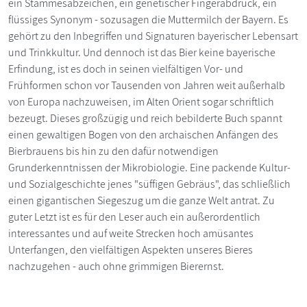
ein Stammesabzeichen, ein genetischer Fingerabdruck, ein
flüssiges Synonym - sozusagen die Muttermilch der Bayern. Es
gehört zu den Inbegriffen und Signaturen bayerischer Lebensart
und Trinkkultur. Und dennoch ist das Bier keine bayerische
Erfindung, ist es doch in seinen vielfältigen Vor- und
Frühformen schon vor Tausenden von Jahren weit außerhalb
von Europa nachzuweisen, im Alten Orient sogar schriftlich
bezeugt. Dieses großzügig und reich bebilderte Buch spannt
einen gewaltigen Bogen von den archaischen Anfängen des
Bierbrauens bis hin zu den dafür notwendigen
Grunderkenntnissen der Mikrobiologie. Eine packende Kultur-
und Sozialgeschichte jenes "süffigen Gebräus", das schließlich
einen gigantischen Siegeszug um die ganze Welt antrat. Zu
guter Letzt ist es für den Leser auch ein außerordentlich
interessantes und auf weite Strecken hoch amüsantes
Unterfangen, den vielfältigen Aspekten unseres Bieres
nachzugehen - auch ohne grimmigen Bierernst.