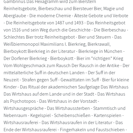
Gambrinus Das Hexagramm wird zum Bierstern
Reinheitsgebote, Bierbeschau und Biersteuer Bier, Magie und
Aberglaube - Die moderne Chemie - Älteste Gebote und Verbote
- Die Reinheitsgebote von 1487 und 1493 - Das Reinheitsgebot
von 1516 und sein Weg durch die Geschichte - Die Bierbeschau -
Schlechtes Bier trotz Reinheitsgebot - Bier und Steuern - Das
Weißbiermonopol Maximilians I. Bierkrieg, Bierkrawall,
Bierboykott Bierkrieg in der Literatur - Bierkriege in München -
Der Dorfener Bierkrieg - Bierboykott - Bier im "richtigen" Krieg
Vom Wohlgeschmack zum Rausch Der Rausch in der Antike - Der
mittelalterliche Suff in deutschen Landen - Der Suff in der
Neuzeit - Strafen gegen Suff - Gewalttaten im Suff - Bier für kleine
Kinder - Das Ritual der akademischen Saufgelage Das Wirtshaus
Das Wirtshaus auf dem Lande und in der Stadt - Das Wirtshaus
als Psychotopos - Das Wirtshaus in der Vorstadt -
Wirtshausgespräche - Das Wirtshaussterben - Stammtisch und
Nebenraum - Kegelspiel - Scheibenschießen - Kartenspielen -
Wirtshausrauferei - Das Wirtshausraufen in der Literatur - Das
Ende der Wirtshausrauferei - Fingerhakeln und Faustschieben -