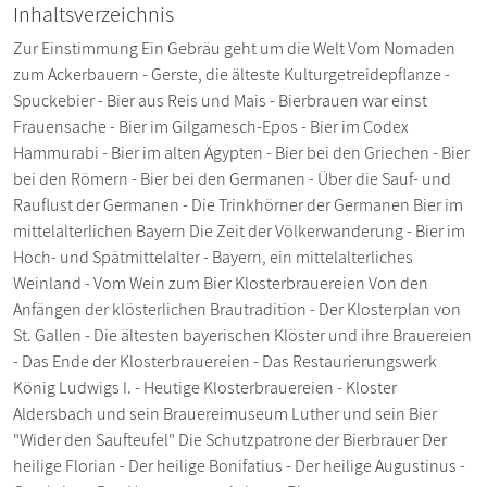
Inhaltsverzeichnis
Zur Einstimmung Ein Gebräu geht um die Welt Vom Nomaden
zum Ackerbauern - Gerste, die älteste Kulturgetreidepflanze -
Spuckebier - Bier aus Reis und Mais - Bierbrauen war einst
Frauensache - Bier im Gilgamesch-Epos - Bier im Codex
Hammurabi - Bier im alten Ägypten - Bier bei den Griechen - Bier
bei den Römern - Bier bei den Germanen - Über die Sauf- und
Rauflust der Germanen - Die Trinkhörner der Germanen Bier im
mittelalterlichen Bayern Die Zeit der Völkerwanderung - Bier im
Hoch- und Spätmittelalter - Bayern, ein mittelalterliches
Weinland - Vom Wein zum Bier Klosterbrauereien Von den
Anfängen der klösterlichen Brautradition - Der Klosterplan von
St. Gallen - Die ältesten bayerischen Klöster und ihre Brauereien
- Das Ende der Klosterbrauereien - Das Restaurierungswerk
König Ludwigs I. - Heutige Klosterbrauereien - Kloster
Aldersbach und sein Brauereimuseum Luther und sein Bier
"Wider den Saufteufel" Die Schutzpatrone der Bierbrauer Der
heilige Florian - Der heilige Bonifatius - Der heilige Augustinus -