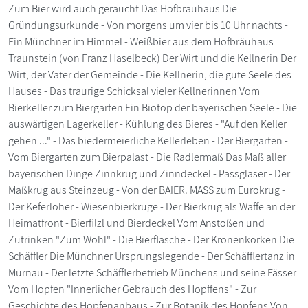
Zum Bier wird auch geraucht Das Hofbräuhaus Die
Gründungsurkunde - Von morgens um vier bis 10 Uhr nachts -
Ein Münchner im Himmel - Weißbier aus dem Hofbräuhaus
Traunstein (von Franz Haselbeck) Der Wirt und die Kellnerin Der
Wirt, der Vater der Gemeinde - Die Kellnerin, die gute Seele des
Hauses - Das traurige Schicksal vieler Kellnerinnen Vom
Bierkeller zum Biergarten Ein Biotop der bayerischen Seele - Die
auswärtigen Lagerkeller - Kühlung des Bieres - "Auf den Keller
gehen ..." - Das biedermeierliche Kellerleben - Der Biergarten -
Vom Biergarten zum Bierpalast - Die Radlermaß Das Maß aller
bayerischen Dinge Zinnkrug und Zinndeckel - Passgläser - Der
Maßkrug aus Steinzeug - Von der BAIER. MASS zum Eurokrug -
Der Keferloher - Wiesenbierkrüge - Der Bierkrug als Waffe an der
Heimatfront - Bierfilzl und Bierdeckel Vom Anstoßen und
Zutrinken "Zum Wohl" - Die Bierflasche - Der Kronenkorken Die
Schäffler Die Münchner Ursprungslegende - Der Schäfflertanz in
Murnau - Der letzte Schäfflerbetrieb Münchens und seine Fässer
Vom Hopfen "Innerlicher Gebrauch des Hopffens" - Zur
Geschichte des Hopfenanbaus - Zur Botanik des Hopfens Von