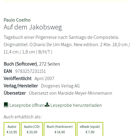
Paulo Coelho
Auf dem Jakobsweg
Tagebuch einer Pilgerreise nach Santiago de Compostela.
Originaltitel: O Diario De Um Mago. New edition. 2 Kte. 18,0 cm /
11,4 cm / 1,8 cm ( B/H/T )
Buch (Softcover)
, 272 Seiten
EAN
9783257231151
Veröffentlicht
April 2007
Verlag/Hersteller
Diogenes Verlag AG
Übersetzer
Übersetzt von Maralde Meyer-Minnemann
Leseprobe öffnen
Leseprobe herunterladen
Auch erhältlich als:
Audio
Audio (CD)
Buch (Hardcover)
eBook (epub)
€
13,95
€
20,00
€
14,90
€
7,99