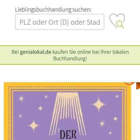
L‍i‍e‍b‍l‍i‍n‍g‍s‍b‍u‍c‍h‍h‍a‍n‍d‍l‍u‍n‍g‍ ‍s‍u‍c‍h‍e‍n‍:‍
Bei
genialokal.de
kaufen Sie online bei Ihrer lokalen
Buchhandlung!