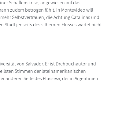
einer Schaffenskrise, angewiesen auf das
emann zudem betrogen fühlt. In Montevideo will
 mehr Selbstvertrauen, die Achtung Catalinas und
n Stadt jenseits des silbernen Flusses wartet nicht
iversität von Salvador. Er ist Drehbuchautor und
inellsten Stimmen der lateinamerikanischen
r anderen Seite des Flusses«, der in Argentinien