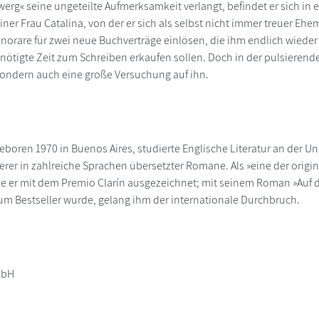
erg« seine ungeteilte Aufmerksamkeit verlangt, befindet er sich in 
er Frau Catalina, von der er sich als selbst nicht immer treuer Eh
norare für zwei neue Buchverträge einlösen, die ihm endlich wieder
enötigte Zeit zum Schreiben erkaufen sollen. Doch in der pulsierende
sondern auch eine große Versuchung auf ihn.
eboren 1970 in Buenos Aires, studierte Englische Literatur an der Un
erer in zahlreiche Sprachen übersetzter Romane. Als »eine der orig
de er mit dem Premio Clarín ausgezeichnet; mit seinem Roman »Auf de
m Bestseller wurde, gelang ihm der internationale Durchbruch.
mbH