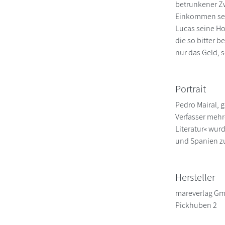
betrunkener Zw
Einkommen sein
Lucas seine Ho
die so bitter b
nur das Geld, 
Portrait
Pedro Mairal, g
Verfasser mehr
Literatur« wur
und Spanien zu
Hersteller
mareverlag G
Pickhuben 2