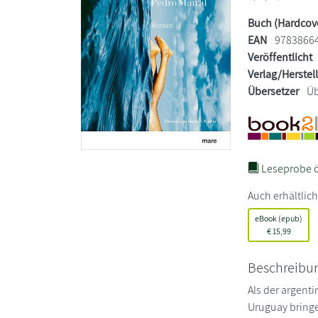
Buch (Hardcov
EAN
9783866
Veröffentlicht
Verlag/Herstel
Übersetzer
Üb
Leseprobe ö
Auch erhältlich
eBook (epub)
€
15,99
Beschreibu
Als der argenti
Uruguay bringen