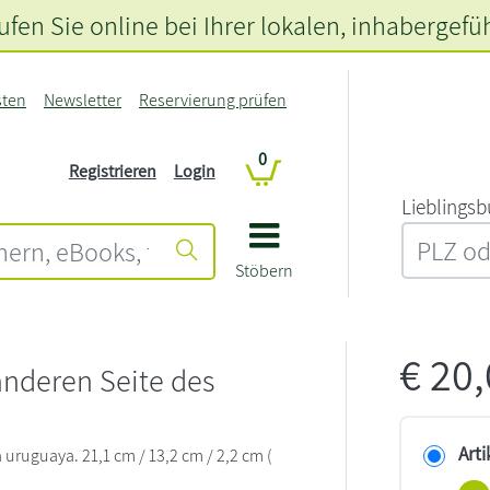
fen Sie online bei Ihrer lokalen
, inhabergefü
sten
Newsletter
Reservierung prüfen
0
Registrieren
Login
L‍i‍e‍b‍l‍i‍n‍g‍s‍b
Stöbern
€
20
anderen Seite des
Arti
La uruguaya. 21,1 cm / 13,2 cm / 2,2 cm (