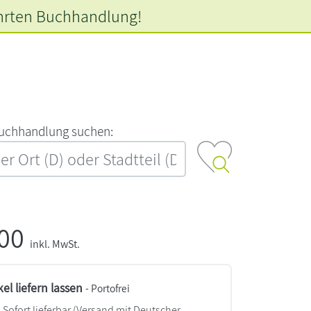
hrten
Buchhandlung!
‍u‍c‍h‍h‍a‍n‍d‍l‍u‍n‍g‍ ‍s‍u‍c‍h‍e‍n‍:‍
,00
inkl. MwSt.
kel liefern lassen
- Portofrei
Sofort lieferbar
(Versand mit Deutscher