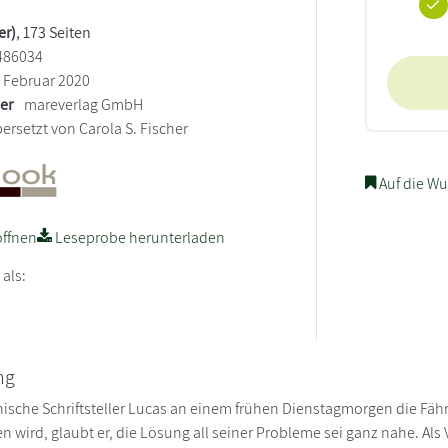
er)
, 173 Seiten
486034
Februar 2020
ler
mareverlag GmbH
ersetzt von Carola S. Fischer
Auf die Wu
ffnen
Leseprobe herunterladen
 als:
ng
nische Schriftsteller Lucas an einem frühen Dienstagmorgen die Fähre
 wird, glaubt er, die Lösung all seiner Probleme sei ganz nahe. Als 