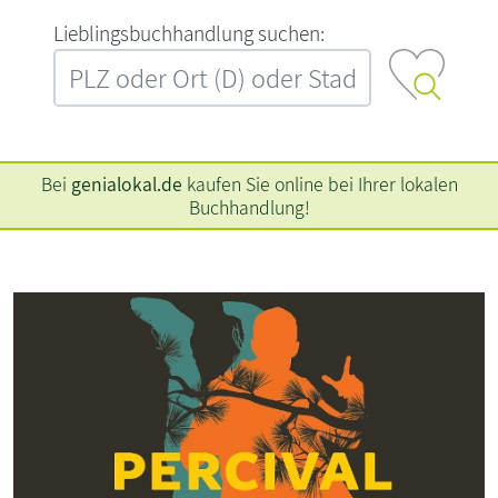
L‍i‍e‍b‍l‍i‍n‍g‍s‍b‍u‍c‍h‍h‍a‍n‍d‍l‍u‍n‍g‍ ‍s‍u‍c‍h‍e‍n‍:‍
Bei
genialokal.de
kaufen Sie online bei Ihrer lokalen
Buchhandlung!