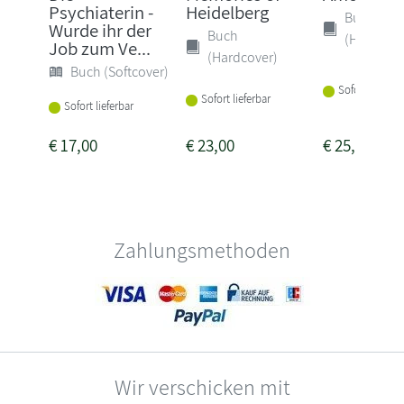
Psychiaterin -
Heidelberg
Buch
Wurde ihr der
Buch
(Hardcove
Job zum Ve...
(Hardcover)
Buch (Softcover)
Sofort lieferba
Sofort lieferbar
Sofort lieferbar
€
17,00
€
23,00
€
25,00
Zahlungsmethoden
Wir verschicken mit