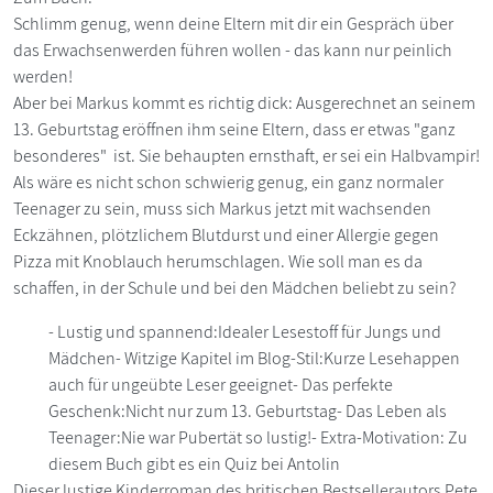
Schlimm genug, wenn deine Eltern mit dir ein Gespräch über
das Erwachsenwerden führen wollen - das kann nur peinlich
werden!
Aber bei Markus kommt es richtig dick: Ausgerechnet an seinem
13. Geburtstag eröffnen ihm seine Eltern, dass er etwas "ganz
besonderes" ist. Sie behaupten ernsthaft, er sei ein Halbvampir!
Als wäre es nicht schon schwierig genug, ein ganz normaler
Teenager zu sein, muss sich Markus jetzt mit wachsenden
Eckzähnen, plötzlichem Blutdurst und einer Allergie gegen
Pizza mit Knoblauch herumschlagen. Wie soll man es da
schaffen, in der Schule und bei den Mädchen beliebt zu sein?
- Lustig und spannend:Idealer Lesestoff für Jungs und
Mädchen- Witzige Kapitel im Blog-Stil:Kurze Lesehappen
auch für ungeübte Leser geeignet- Das perfekte
Geschenk:Nicht nur zum 13. Geburtstag- Das Leben als
Teenager:Nie war Pubertät so lustig!- Extra-Motivation: Zu
diesem Buch gibt es ein Quiz bei Antolin
Dieser lustige Kinderroman des britischen Bestsellerautors Pete