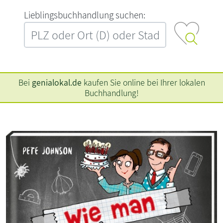
L‍i‍e‍b‍l‍i‍n‍g‍s‍b‍u‍c‍h‍h‍a‍n‍d‍l‍u‍n‍g‍ ‍s‍u‍c‍h‍e‍n‍:‍
Bei
genialokal.de
kaufen Sie online bei Ihrer lokalen
Buchhandlung!