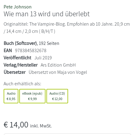
Pete Johnson
Wie man 13 wird und überlebt
Originaltitel: The Vampire-Blog. Empfohlen ab 10 Jahre. 20,9 cm
/ 14,4 cm / 2,0 cm ( B/H/T )
Buch (Softcover)
, 192 Seiten
EAN
9783845832678
Veröffentlicht
Juli 2019
Verlag/Hersteller
Ars Edition GmbH
Übersetzer
Übersetzt von Maja von Vogel
Auch erhältlich als:
Audio
eBook (epub)
Audio (CD)
€
8,95
€
9,99
€
12,00
€
14,00
inkl. MwSt.