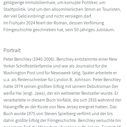
geldgierige Immobilienhaie, um korrupte Politiker, um
Stadtpolitik. Und um den allsommerlichen Strom an Touristen,
der viel Geld einbringt und nicht versiegen darf.
Im Frühjahr 2024 feiert der Roman, dessen Verfilmung
Filmgeschichte geschrieben hat, sein 50-jähriges Jubiläum.
Portrait
Peter Benchley (1940-2006). Benchley entstammte einer New
Yorker Schriftstellerfamilie und war als Journalist für die
Washington Post und für Newsweek tätig. Später arbeitete er
u.a. als Redenschreiber für Lyndon B. Johnson. Peter Benchley
hatte 1974 seinen größten Erfolg mit seinem Debütroman Der
weiße Hai (engl. Jaws), der ein weltweiter Bestseller wurde. Er
verarbeitete in diesem Buch Vorfälle, die sich 1916 während der
Haiangriffe an der Küste von New Jersey ereignet hatten. Das
Buch wurde 1975 von Steven Spielberg verfilmt und der bis
dahin größte Erfolg der Filmgeschichte. Benchley versuchte bis