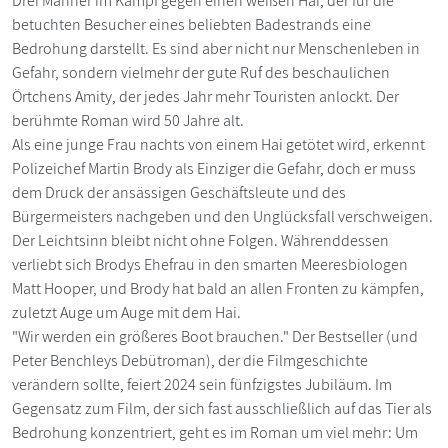
Drei Männer im Kampf gegen einen weißen Hai, der für die
betuchten Besucher eines beliebten Badestrands eine
Bedrohung darstellt. Es sind aber nicht nur Menschenleben in
Gefahr, sondern vielmehr der gute Ruf des beschaulichen
Örtchens Amity, der jedes Jahr mehr Touristen anlockt. Der
berühmte Roman wird 50 Jahre alt.
Als eine junge Frau nachts von einem Hai getötet wird, erkennt
Polizeichef Martin Brody als Einziger die Gefahr, doch er muss
dem Druck der ansässigen Geschäftsleute und des
Bürgermeisters nachgeben und den Unglücksfall verschweigen.
Der Leichtsinn bleibt nicht ohne Folgen. Währenddessen
verliebt sich Brodys Ehefrau in den smarten Meeresbiologen
Matt Hooper, und Brody hat bald an allen Fronten zu kämpfen,
zuletzt Auge um Auge mit dem Hai.
"Wir werden ein größeres Boot brauchen." Der Bestseller (und
Peter Benchleys Debütroman), der die Filmgeschichte
verändern sollte, feiert 2024 sein fünfzigstes Jubiläum. Im
Gegensatz zum Film, der sich fast ausschließlich auf das Tier als
Bedrohung konzentriert, geht es im Roman um viel mehr: Um