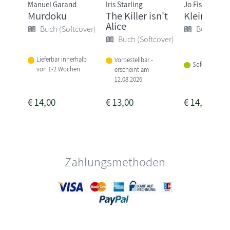
Manuel Garand
Iris Starling
Jo Fischler
Murdoku
The Killer isn't
Klein aber 
Alice
Buch (Softcover)
Buch (Sof
Buch (Softcover)
Lieferbar innerhalb
Vorbestellbar -
Sofort lieferba
von 1-2 Wochen
erscheint am
12.08.2026
€
14,00
€
13,00
€
14,00
Zahlungsmethoden