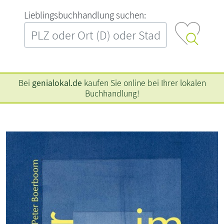
L‍i‍e‍b‍l‍i‍n‍g‍s‍b‍u‍c‍h‍h‍a‍n‍d‍l‍u‍n‍g‍ ‍s‍u‍c‍h‍e‍n‍:‍
Bei
genialokal.de
kaufen Sie online bei Ihrer lokalen
Buchhandlung!