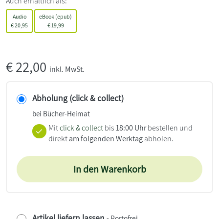
Auch erhältlich als:
Audio
eBook (epub)
€
20,95
€
19,99
€
22,00
inkl. MwSt.
Abholung (click & collect)
bei Bücher-Heimat
Mit
click & collect
bis
18:00 Uhr
bestellen und
direkt
am folgenden Werktag
abholen.
In den Warenkorb
Artikel liefern lassen
- Portofrei