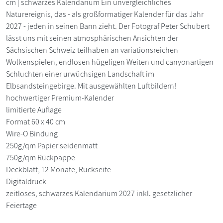
cm | schwarzes Kalendarium Ein unvergleichliches
Naturereignis, das - als großformatiger Kalender für das Jahr
2027 - jeden in seinen Bann zieht. Der Fotograf Peter Schubert
lässt uns mit seinen atmosphärischen Ansichten der
Sächsischen Schweiz teilhaben an variationsreichen
Wolkenspielen, endlosen hügeligen Weiten und canyonartigen
Schluchten einer urwüchsigen Landschaft im
Elbsandsteingebirge. Mit ausgewählten Luftbildern!
hochwertiger Premium-Kalender
limitierte Auflage
Format 60 x 40 cm
Wire-O Bindung
250g/qm Papier seidenmatt
750g/qm Rückpappe
Deckblatt, 12 Monate, Rückseite
Digitaldruck
zeitloses, schwarzes Kalendarium 2027 inkl. gesetzlicher
Feiertage