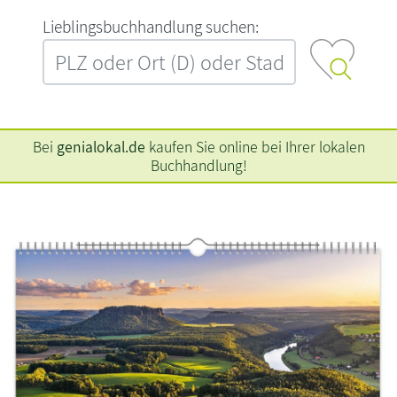
L‍i‍e‍b‍l‍i‍n‍g‍s‍b‍u‍c‍h‍h‍a‍n‍d‍l‍u‍n‍g‍ ‍s‍u‍c‍h‍e‍n‍:‍
Bei
genialokal.de
kaufen Sie online bei Ihrer lokalen
Buchhandlung!