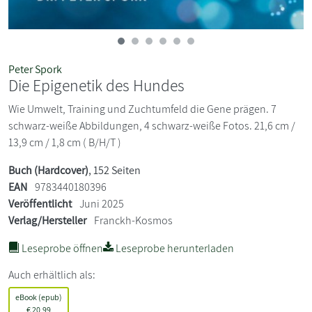
Peter Spork
Die Epigenetik des Hundes
Wie Umwelt, Training und Zuchtumfeld die Gene prägen. 7
schwarz-weiße Abbildungen, 4 schwarz-weiße Fotos. 21,6 cm /
13,9 cm / 1,8 cm ( B/H/T )
Buch (Hardcover)
, 152 Seiten
EAN
9783440180396
Veröffentlicht
Juni 2025
Verlag/Hersteller
Franckh-Kosmos
Leseprobe öffnen
Leseprobe herunterladen
Auch erhältlich als:
eBook (epub)
€
20,99