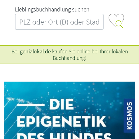
L‍i‍e‍b‍l‍i‍n‍g‍s‍b‍u‍c‍h‍h‍a‍n‍d‍l‍u‍n‍g‍ ‍s‍u‍c‍h‍e‍n‍:‍
Bei
genialokal.de
kaufen Sie online bei Ihrer lokalen
Buchhandlung!