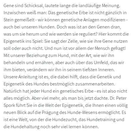
Gene sind Schicksal, lautete lange die landläufige Meinung.
Inzwischen weiß man: Das genetische Erbe ist nicht gänzlich in
Stein gemeißelt - wir können genetische Anlagen modifizieren -
auch bei unseren Hunden. Doch was ist an den Genen dran,
was um sie herum und wie werden sie reguliert? Hier kommt die
Epigenetik ins Spiel: Sie sagt der Zelle, wie sie ihre Gene nutzen
soll oder auch nicht. Und nun ist vor allem der Mensch gefragt!
Mit unserer Beziehung zum Hund, mit der Art, wie wir ihn
behandeln und ernähren, aber auch über das Umfeld, das wir
ihm bieten, verändern wir ihn in seinem tiefsten Inneren.
Unsere Anleitung ist es, die dabei hilft, dass die Genetik und
Epigenetik des Hundes bestmöglich zusammenarbeiten.
Natürlich hat jeder Hund ein genetisches Erbe - es ist also nicht
alles möglich. Aber viel mehr, als man bis jetzt dachte. Dr. Peter
Spork führt Sie in die Welt der Epigenetik, die Ihnen einen völlig
neuen Blick auf die Prägung des Hunde-Wesens ermöglicht. Es
ist eine Welt, von der die Hundezucht, das Hundetraining und
die Hundehaltung noch sehr viel lernen können.