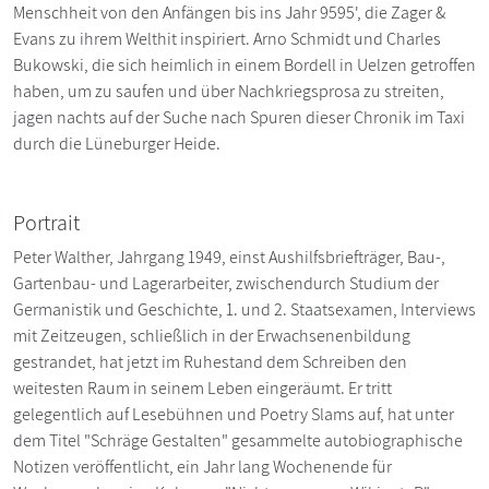
Menschheit von den Anfängen bis ins Jahr 9595', die Zager &
Evans zu ihrem Welthit inspiriert. Arno Schmidt und Charles
Bukowski, die sich heimlich in einem Bordell in Uelzen getroffen
haben, um zu saufen und über Nachkriegsprosa zu streiten,
jagen nachts auf der Suche nach Spuren dieser Chronik im Taxi
durch die Lüneburger Heide.
Portrait
Peter Walther, Jahrgang 1949, einst Aushilfsbriefträger, Bau-,
Gartenbau- und Lagerarbeiter, zwischendurch Studium der
Germanistik und Geschichte, 1. und 2. Staatsexamen, Interviews
mit Zeitzeugen, schließlich in der Erwachsenenbildung
gestrandet, hat jetzt im Ruhestand dem Schreiben den
weitesten Raum in seinem Leben eingeräumt. Er tritt
gelegentlich auf Lesebühnen und Poetry Slams auf, hat unter
dem Titel "Schräge Gestalten" gesammelte autobiographische
Notizen veröffentlicht, ein Jahr lang Wochenende für