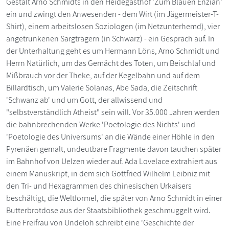
Gestalt Arno Schmidts in den Heidegasthof 'Zum Blauen Enzian'
ein und zwingt den Anwesenden - dem Wirt (im Jägermeister-T-
Shirt), einem arbeitslosen Soziologen (im Netzunterhemd), vier
angetrunkenen Sargträgern (in Schwarz) - ein Gespräch auf. In
der Unterhaltung geht es um Hermann Löns, Arno Schmidt und
Herrn Natürlich, um das Gemächt des Toten, um Beischlaf und
Mißbrauch vor der Theke, auf der Kegelbahn und auf dem
Billardtisch, um Valerie Solanas, Abe Sada, die Zeitschrift
'Schwanz ab' und um Gott, der allwissend und
"selbstverständlich Atheist" sein will. Vor 35.000 Jahren werden
die bahnbrechenden Werke 'Poetologie des Nichts' und
'Poetologie des Universums' an die Wände einer Höhle in den
Pyrenäen gemalt, undeutbare Fragmente davon tauchen später
im Bahnhof von Uelzen wieder auf. Ada Lovelace extrahiert aus
einem Manuskript, in dem sich Gottfried Wilhelm Leibniz mit
den Tri- und Hexagrammen des chinesischen Urkaisers
beschäftigt, die Weltformel, die später von Arno Schmidt in einer
Butterbrotdose aus der Staatsbibliothek geschmuggelt wird.
Eine Freifrau von Undeloh schreibt eine 'Geschichte der