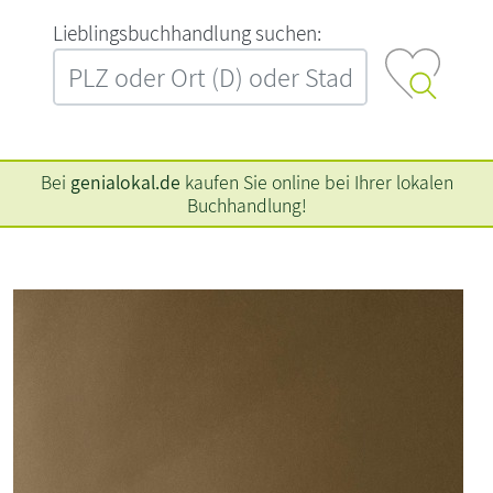
L‍i‍e‍b‍l‍i‍n‍g‍s‍b‍u‍c‍h‍h‍a‍n‍d‍l‍u‍n‍g‍ ‍s‍u‍c‍h‍e‍n‍:‍
Bei
genialokal.de
kaufen Sie online bei Ihrer lokalen
Buchhandlung!