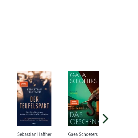
Sebastian Haffner
Gaea Schoeters
Katrin L