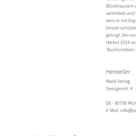
Blockhäusern w
vermittelt und 
dem er mit Exp
besser schütze
gelingt. Der v
Herbst 2024 an
'Buchenleben'
Hersteller
Malik Verlag
Georgenstr. 4
DE - 80799 Mü
E-Mail:
info@pi