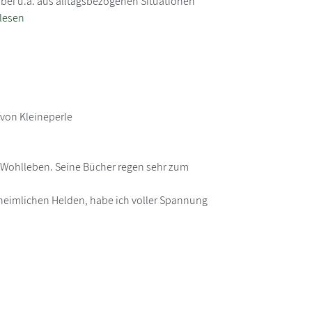
abei u.a. aus alltagsbezogenen Situationen
lesen
von Kleineperle
r Wohlleben. Seine Bücher regen sehr zum
 heimlichen Helden, habe ich voller Spannung