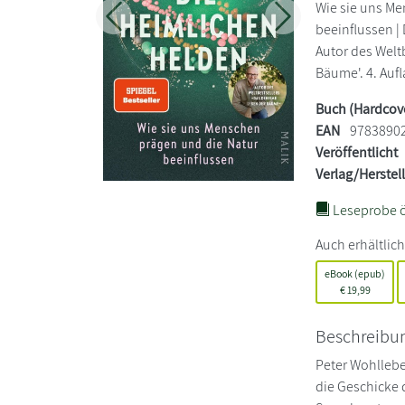
Wie sie uns Me
Zurück
Weiter
beeinflussen 
Autor des Welt
Bäume'. 4. Aufl
Buch (Hardcov
EAN
9783890
Veröffentlicht
Verlag/Herstel
Leseprobe ö
Auch erhältlich
eBook (epub)
€
19,99
Beschreibu
Peter Wohllebe
die Geschicke 