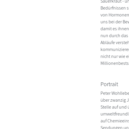
Sauerkraut - u
Bedürfnissen s
von Hormonen, 
uns bei der Be
damit es ihnen
nun durch das 
Abläufe verste
kommunizieren 
nicht nur wie e
Millionenbests
Portrait
Peter Wohllebe
über zwanzig J
Stelle auf und
umweltfreundli
auf Chemieeins
Sendungen und