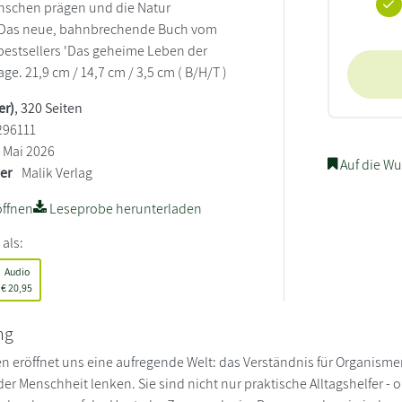
nschen prägen und die Natur
| Das neue, bahnbrechende Buch vom
bestsellers 'Das geheime Leben der
age. 21,9 cm / 14,7 cm / 3,5 cm ( B/H/T )
er)
, 320 Seiten
296111
Mai 2026
Auf die Wu
ler
Malik Verlag
ffnen
Leseprobe herunterladen
 als:
Audio
€
20,95
ng
n eröffnet uns eine aufregende Welt: das Verständnis für Organisme
der Menschheit lenken. Sie sind nicht nur praktische Alltagshelfer -