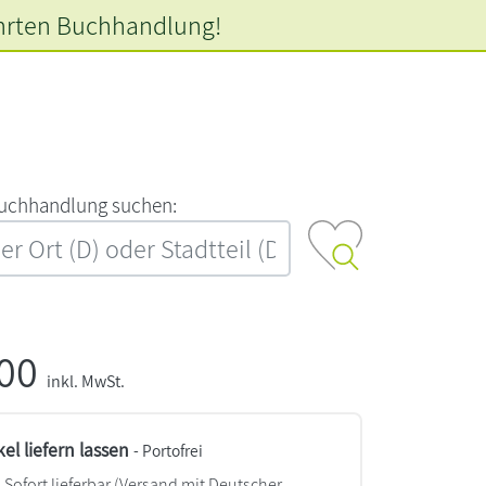
hrten
Buchhandlung!
‍u‍c‍h‍h‍a‍n‍d‍l‍u‍n‍g‍ ‍s‍u‍c‍h‍e‍n‍:‍
,00
inkl. MwSt.
kel liefern lassen
- Portofrei
Sofort lieferbar
(Versand mit Deutscher