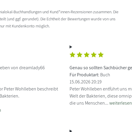
enialokal-Buchhandlungen und Kund*innen-Rezensionen zusammen. Die
ilt (und ggf. gerundet). Die Echtheit der Bewertungen wurde von uns
 nur mit Kundenkonto möglich.
ieben von dreamlady66
Genau so sollten Sachbücher g
Für Produktart:
Buch
15.06.2026 20:19
or Peter Wohlleben beschreibt
Peter Wohlleben entführt uns mi
Bakterien.
Welt der Bakterien, diese omnip
die uns Menschen...
weiterlesen
n