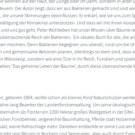
nd wohnen auf der Haut, der Zunge oder im Darm, sondern in jeder u
teuern. Der Autor zeigt, dass wir aus Bakterien gemacht sind und wi
die unsere Stimmungen beeinflussen. Er erklärt, wie sie uns zum 
wältigung der Klimakrise unterstützen. Und dass wir mit ihnen koop
 und uns gut geht. Peter Wohlleben hat unser Wissen über Bäume re
überraschende Reich der Bakterien. Ein ideales Buch für alle, die an
hen möchten. Denn Bakterien begegnen uns überall, rund um die Uh
und gemeinsame Aktionen planen, allerdings so klein sind, dass wi
in Mikroskop, sondern wie eine Türe in ihr Reich. Fundiert und spiele
ellers 'Das geheime Leben der Bäume', durch diese überraschende W
n, geboren 1964, wollte schon als kleines Kind Naturschützer werde
ahre lang Beamter der Landesforstverwaltung. Um seine ökologisch
 übernahm als Förster ein 1200 Hektar großes Waldgebiet in der Eifel
chen Forstbetrieb: artgerechte Baumhaltung, Pferde statt Holzernte
atz, keine Kahlschläge mehr. Daneben entdeckte er seine Lust am Bü
 gibt sein Wissen in Büchern und Seminaren, aber auch durch Even