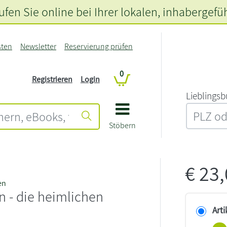
fen Sie online bei Ihrer lokalen
, inhabergefü
sten
Newsletter
Reservierung prüfen
0
Registrieren
Login
L‍i‍e‍b‍l‍i‍n‍g‍s‍b
Stöbern
€
23
en
n - die heimlichen
Arti