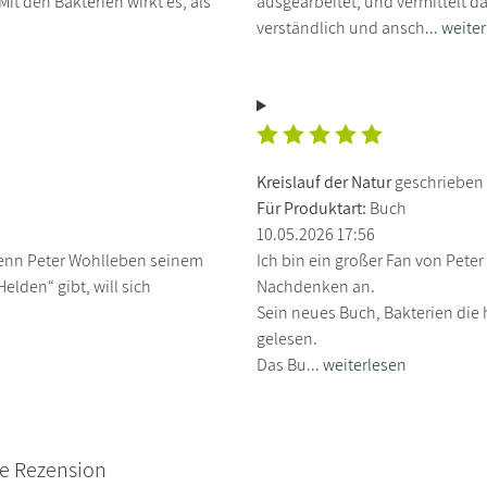
Mit den Bakterien wirkt es, als
ausgearbeitet, und vermittelt d
verständlich und ansch...
weiter
Kreislauf der Natur
geschrieben 
Für Produktart:
Buch
10.05.2026 17:56
wenn Peter Wohlleben seinem
Ich bin ein großer Fan von Pete
elden“ gibt, will sich
Nachdenken an.
Sein neues Buch, Bakterien die
gelesen.
Das Bu...
weiterlesen
ne Rezension