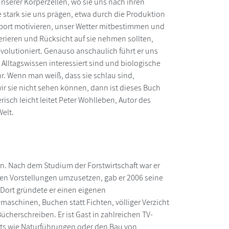
nserer Körperzellen, wo sie uns nach ihren
e stark sie uns prägen, etwa durch die Produktion
Sport motivieren, unser Wetter mitbestimmen und
erieren und Rücksicht auf sie nehmen sollten,
volutioniert. Genauso anschaulich führt er uns
 Alltagswissen interessiert sind und biologische
r. Wenn man weiß, dass sie schlau sind,
r sie nicht sehen können, dann ist dieses Buch
risch leicht leitet Peter Wohlleben, Autor des
elt.
n. Nach dem Studium der Forstwirtschaft war er
en Vorstellungen umzusetzen, gab er 2006 seine
. Dort gründete er einen eigenen
maschinen, Buchen statt Fichten, völliger Verzicht
cherschreiben. Er ist Gast in zahlreichen TV-
ts wie Naturführungen oder den Bau von