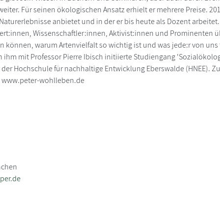
eiter. Für seinen ökologischen Ansatz erhielt er mehrere Preise. 2
Naturerlebnisse anbietet und in der er bis heute als Dozent arbeitet. 
ert:innen, Wissenschaftler:innen, Aktivist:innen und Prominenten ü
n können, warum Artenvielfalt so wichtig ist und was jede:r von un
on ihm mit Professor Pierre Ibisch initiierte Studiengang 'Sozialök
 der Hochschule für nachhaltige Entwicklung Eberswalde (HNEE). Zule
. www.peter-wohlleben.de
nchen
per.de