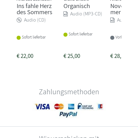
Ins fahle Herz
Organisch
Novembe
des Sommers
mer
Audio (MP3-CD)
Audio (CD)
Audio (MP
Sofort lieferbar
Sofort lieferbar
Vorbestellbar
€
22,00
€
25,00
€
28,00
Zahlungsmethoden