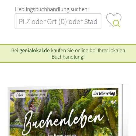
L‍i‍e‍b‍l‍i‍n‍g‍s‍b‍u‍c‍h‍h‍a‍n‍d‍l‍u‍n‍g‍ ‍s‍u‍c‍h‍e‍n‍:‍
Bei
genialokal.de
kaufen Sie online bei Ihrer lokalen
Buchhandlung!