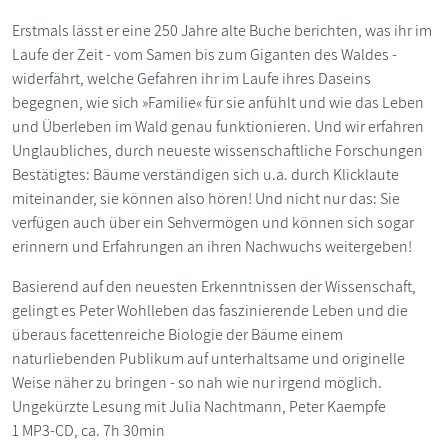
Erstmals lässt er eine 250 Jahre alte Buche berichten, was ihr im
Laufe der Zeit - vom Samen bis zum Giganten des Waldes -
widerfährt, welche Gefahren ihr im Laufe ihres Daseins
begegnen, wie sich »Familie« für sie anfühlt und wie das Leben
und Überleben im Wald genau funktionieren. Und wir erfahren
Unglaubliches, durch neueste wissenschaftliche Forschungen
Bestätigtes: Bäume verständigen sich u.a. durch Klicklaute
miteinander, sie können also hören! Und nicht nur das: Sie
verfügen auch über ein Sehvermögen und können sich sogar
erinnern und Erfahrungen an ihren Nachwuchs weitergeben!
Basierend auf den neuesten Erkenntnissen der Wissenschaft,
gelingt es Peter Wohlleben das faszinierende Leben und die
überaus facettenreiche Biologie der Bäume einem
naturliebenden Publikum auf unterhaltsame und originelle
Weise näher zu bringen - so nah wie nur irgend möglich.
Ungekürzte Lesung mit Julia Nachtmann, Peter Kaempfe
1 MP3-CD, ca. 7h 30min