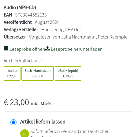
Audio (MP3-CD)
EAN
9783844552133
Veröffentlicht
August 2024
Verlag/Hersteller
Hoerverlag DHV Der
Übersetzer
Vorgelesen von Julia Nachtmann, Peter Kaempfe
Leseprobe öffnen
Leseprobe herunterladen
Auch erhältlich als:
Audio
Buch (Hardcover)
eBook (epub)
€
22,95
€
23,00
€
19,99
€
23,00
inkl. MwSt.
Artikel liefern lassen
Sofort lieferbar
(Versand mit Deutscher