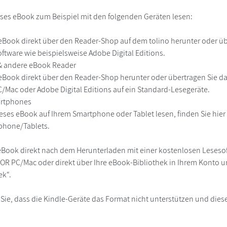
ses eBook zum Beispiel mit den folgenden Geräten lesen:
r
eBook direkt über den Reader-Shop auf dem tolino herunter oder übe
ftware wie beispielsweise Adobe Digital Editions.
 & andere eBook Reader
eBook direkt über den Reader-Shop herunter oder übertragen Sie d
Mac oder Adobe Digital Editions auf ein Standard-Lesegeräte.
martphones
eses eBook auf Ihrem Smartphone oder Tablet lesen, finden Sie hie
phone/Tablets.
eBook direkt nach dem Herunterladen mit einer kostenlosen Lesesoft
R PC/Mac oder direkt über Ihre eBook-Bibliothek in Ihrem Konto un
ek“.
 Sie, dass die Kindle-Geräte das Format nicht unterstützen und diese