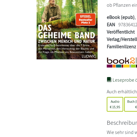
ob Pflanzen e
eBook (epub)
,
EAN
9783641
Veröffentlicht
Verlag/Herstel
Familienlizenz
Leseprobe ö
Auch erhältlich
Audio
Buch 
€
15,95
€
Beschreibu
Wie sehr sind 