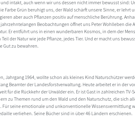
k und intakt, auch wenn wir uns dessen nicht immer bewusst sind: U
e Farbe Grün beruhigt uns, der Wald schärft unsere Sinne, er lehrt 
ieren aber auch Pflanzen positiv auf menschliche Berührung. Anha
n jahrzehntelangen Beobachtungen öffnet uns Peter Wohlleben die
ur. Er entführt uns in einen wunderbaren Kosmos, in dem der Mens
 Teil der Natur wie jede Pflanze, jedes Tier. Und er macht uns bewus
le Gut zu bewahren.
n, Jahrgang 1964, wollte schon als kleines Kind Naturschützer werde
lang Beamter der Landesforstverwaltung. Heute arbeitet er in der 
weit für die Rückkehr der Urwälder ein. Er ist Gast in zahlreichen T
ern zu Themen rund um den Wald und den Naturschutz, die sich all
. Für seine emotionale und unkonventionelle Wissensvermittlung w
aille verliehen. Seine Bücher sind in über 46 Ländern erschienen.