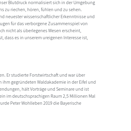
nser Blutdruck normalisiert sich in der Umgebung
uns zu riechen, hören, fühlen und zu sehen.
nd neuester wissenschaftlicher Erkenntnisse und
 Augen für das verborgene Zusammenspiel von
ch nicht als überlegenes Wesen erscheint,
st, dass es in unserem ureigenen Interesse ist,
n. Er studierte Forstwirtschaft und war über
von ihm gegründeten Waldakademie in der Eifel und
V-Sendungen, hält Vorträge und Seminare und ist
ein im deutschsprachigen Raum 2,5 Millionen Mal
urde Peter Wohlleben 2019 die Bayerische