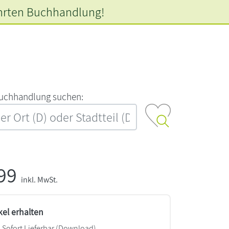
hrten
Buchhandlung!
‍u‍c‍h‍h‍a‍n‍d‍l‍u‍n‍g‍ ‍s‍u‍c‍h‍e‍n‍:‍
,99
inkl. MwSt.
kel erhalten
Sofort Lieferbar (Download)