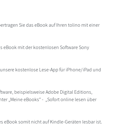
rtragen Sie das eBook auf Ihren tolino mit einer
as eBook mit der kostenlosen Software Sony
r unsere kostenlose Lese-App für iPhone/iPad und
ware, beispielsweise Adobe Digital Editions,
ter „Meine eBooks“ - „Sofort online lesen über
s eBook somit nicht auf Kindle-Geräten lesbar ist.