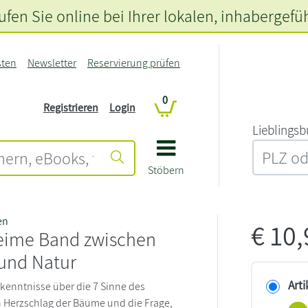
fen Sie online bei Ihrer lokalen
, inhabergefü
sten
Newsletter
Reservierung prüfen
0
Registrieren
Login
L‍i‍e‍b‍l‍i‍n‍g‍s‍b
Stöbern
en
€
10
eime Band zwischen
und Natur
Arti
rkenntnisse über die 7 Sinne des
 Herzschlag der Bäume und die Frage,