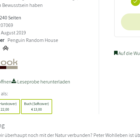
in Bewusstsein haben
 240 Seiten
207069
August 2019
ler
Penguin Random House
Auf die Wu
ffnen
Leseprobe herunterladen
 als:
(Hardcover)
Buch (Softcover)
22,00
€
13,00
ng
wir überhaupt noch mit der Natur verbunden? Peter Wohlleben ist ü