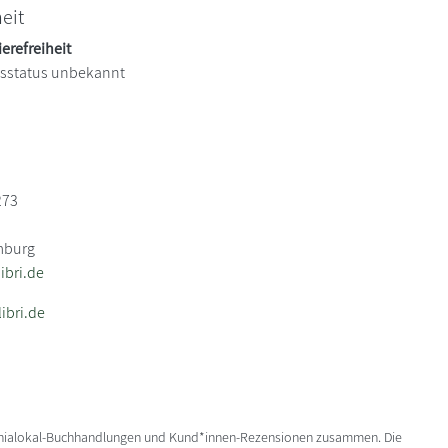
heit
ierefreiheit
itsstatus unbekannt
273
mburg
bri.de
ibri.de
enialokal-Buchhandlungen und Kund*innen-Rezensionen zusammen. Die