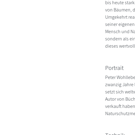
bis heute star
von Bäumen, di
Umgekehrt reag
seiner eigene
Mensch und Nat
sondern als ein
dieses wertvol
Portrait
Peter Wohllebe
zwanzig Jahre 
setzt sich welt
Autor von Büch
verkauft haben
Naturschutzmed