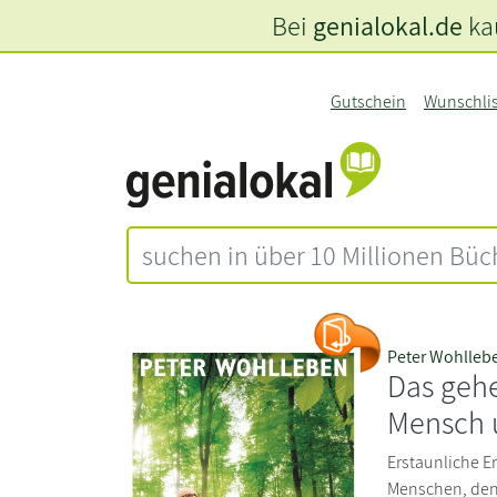
Bei
genialokal.de
kau
Gutschein
Wunschli
Peter Wohlleb
Das geh
Mensch 
Erstaunliche E
Menschen, den