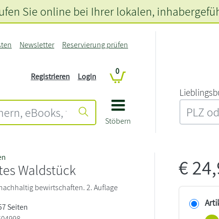
fen Sie online bei Ihrer lokalen
, inhabergefü
sten
Newsletter
Reservierung prüfen
0
Registrieren
Login
L‍i‍e‍b‍l‍i‍n‍g‍s‍b
Stöbern
en
€
24
tes Waldstück
achhaltig bewirtschaften. 2. Auflage
Arti
257 Seiten
604998