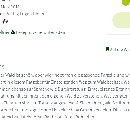
März 2018
ler
Verlag Eugen Ulmer
ffnen
Leseprobe herunterladen
Auf die Wu
ng
ner Wald ist schön, aber wie findet man die passende Parzelle und wi
ärt in diesem Ratgeber für Einsteiger den Weg zum Waldbesitzer. Wa
en ebenso zur Sprache wie Durchforstung, Ernte, eigenes Brennhol
rfahrung hilft er Ihnen, den eigenen Wald zu verstehen. Was verrate
n Tierarten sind auf Totholz angewiesen? Sie erfahren, wie Sie Ihre
rbereiten und sogar ohne Holzeinschlag Gewinn erzielen. Dies ist di
folgreichen Titels -Mein Wald- von Peter Wohlleben.