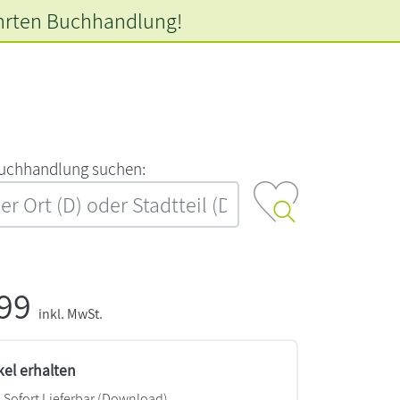
hrten
Buchhandlung!
‍u‍c‍h‍h‍a‍n‍d‍l‍u‍n‍g‍ ‍s‍u‍c‍h‍e‍n‍:‍
,99
inkl. MwSt.
kel erhalten
Sofort Lieferbar (Download)