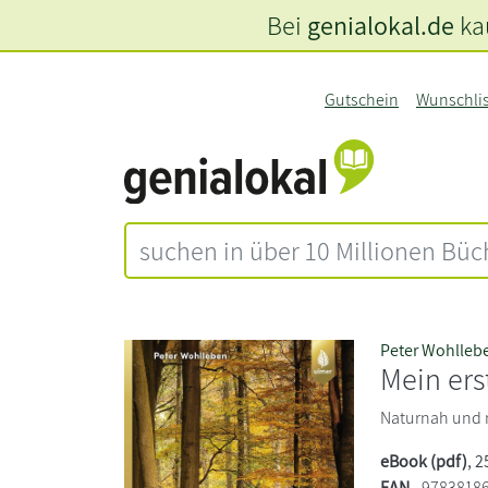
Bei
genialokal.de
kau
Gutschein
Wunschli
Peter Wohlleb
Mein ers
Naturnah und n
eBook (pdf)
, 
EAN
9783818