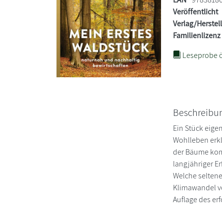
Veröffentlicht
Verlag/Herstel
Familienlizenz
Leseprobe ö
Beschreibu
Ein Stück eige
Wohlleben erkl
der Bäume komm
langjähriger E
Welche seltene
Klimawandel vo
Auflage des er