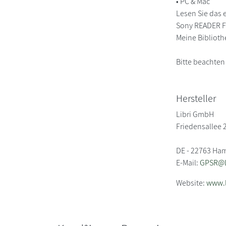
• PC & Mac
Lesen Sie das 
Sony READER FO
Meine Biblioth
Bitte beachten
Hersteller
Libri GmbH
Friedensallee 
DE - 22763 Ha
E-Mail:
GPSR@li
Website:
www.l