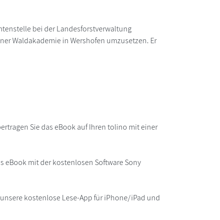
mtenstelle bei der Landesforstverwaltung
einer Waldakademie in Wershofen umzusetzen. Er
rtragen Sie das eBook auf Ihren tolino mit einer
as eBook mit der kostenlosen Software Sony
r unsere kostenlose Lese-App für iPhone/iPad und