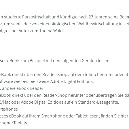
n studierte Forstwirtschaft und kündigte nach 23 Jahren seine Bea
z, um seine Idee von einer ökologischen Waldbewirtschaftung in s
folgreicher Autor zum Thema Wald.
ses eBook zum Beispiel mit den folgenden Geräten lesen:
r
eBook direkt über den Reader-Shop auf dem tolino herunter oder übe
ftware wie beispielsweise Adobe Digital Editions.
 & andere eBook Reader
eBook direkt über den Reader-Shop herunter oder übertragen Sie d
Mac oder Adobe Digital Editions auf ein Standard-Lesegeräte.
martphones
eses eBook auf Ihrem Smartphone oder Tablet lesen, finden Sie hie
phone/Tablets.