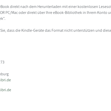
eBook direkt nach dem Herunterladen mit einer kostenlosen Lesesoft
R PC/Mac oder direkt über Ihre eBook-Bibliothek in Ihrem Konto un
ek“.
 Sie, dass die Kindle-Geräte das Format nicht unterstützen und diese
273
mburg
bri.de
ibri.de