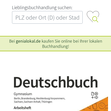
L‍i‍e‍b‍l‍i‍n‍g‍s‍b‍u‍c‍h‍h‍a‍n‍d‍l‍u‍n‍g‍ ‍s‍u‍c‍h‍e‍n‍:‍
Bei
genialokal.de
kaufen Sie online bei Ihrer lokalen
Buchhandlung!