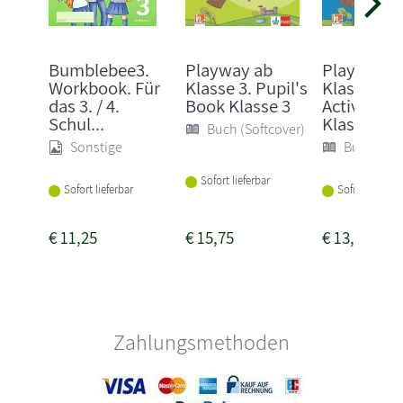
Bumblebee3.
Playway ab
Playway a
Workbook. Für
Klasse 3. Pupil's
Klasse 3.
das 3. / 4.
Book Klasse 3
Activity B
Schul...
Klasse 3
Buch (Softcover)
Sonstige
Buch (Sof
Sofort lieferbar
Sofort lieferbar
Sofort lieferba
€
11,25
€
15,75
€
13,95
Zahlungsmethoden