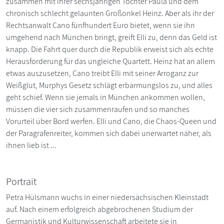
zusammen mit ihrer sechsjährigen Tochter Paula und dem
chronisch schlecht gelaunten Großonkel Heinz. Aber als ihr der
Rechtsanwalt Cano fünfhundert Euro bietet, wenn sie ihn
umgehend nach München bringt, greift Elli zu, denn das Geld ist
knapp. Die Fahrt quer durch die Republik erweist sich als echte
Herausforderung für das ungleiche Quartett. Heinz hat an allem
etwas auszusetzen, Cano treibt Elli mit seiner Arroganz zur
Weißglut, Murphys Gesetz schlägt erbarmungslos zu, und alles
geht schief. Wenn sie jemals in München ankommen wollen,
müssen die vier sich zusammenraufen und so manches
Vorurteil über Bord werfen. Elli und Cano, die Chaos-Queen und
der Paragrafenreiter, kommen sich dabei unerwartet näher, als
ihnen lieb ist ...
Portrait
Petra Hülsmann wuchs in einer niedersächsischen Kleinstadt
auf. Nach einem erfolgreich abgebrochenen Studium der
Germanistik und Kulturwissenschaft arbeitete sie in