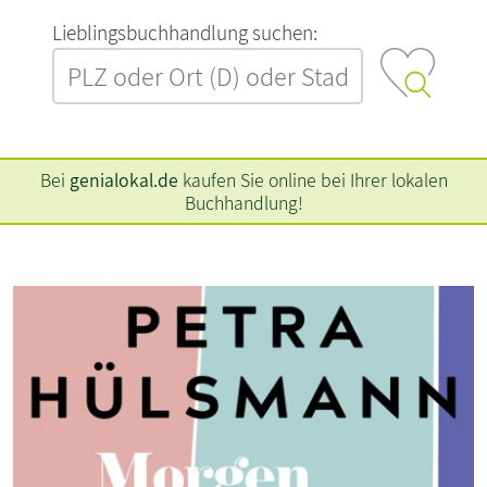
L‍i‍e‍b‍l‍i‍n‍g‍s‍b‍u‍c‍h‍h‍a‍n‍d‍l‍u‍n‍g‍ ‍s‍u‍c‍h‍e‍n‍:‍
Bei
genialokal.de
kaufen Sie online bei Ihrer lokalen
Buchhandlung!