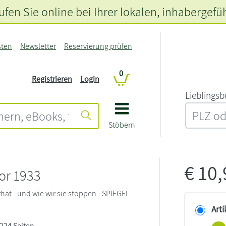
fen Sie online bei Ihrer lokalen
, inhabergefü
sten
Newsletter
Reservierung prüfen
0
Registrieren
Login
L‍i‍e‍b‍l‍i‍n‍g‍s‍b
Stöbern
€
10
vor 1933
rhat - und wie wir sie stoppen - SPIEGEL
Arti
 224 Seiten