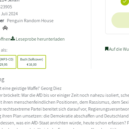
323905
Juli 2024
ler
Penguin Random House
ffnen
Leseprobe herunterladen
Auf die Wu
 als:
 (MP3-CD)
Buch (Softcover)
29,95
€
16,00
ng
t eine geistige Waffe!' Georg Diez
bröckelt: War die AfD bis vor einiger Zeit noch nahezu isoliert, sch
mit ihren menschenfeindlichen Positionen, dem Rassismus, dem Sex
e rechtsextreme Partei bereitet sich darauf vor, Regierungsverantwo
g ihren Plan umsetzen: die Demokratie abschaffen und Deutschlan
essen, was ein AfD-Staat anrichten würde, heute schon erfassen? Phi