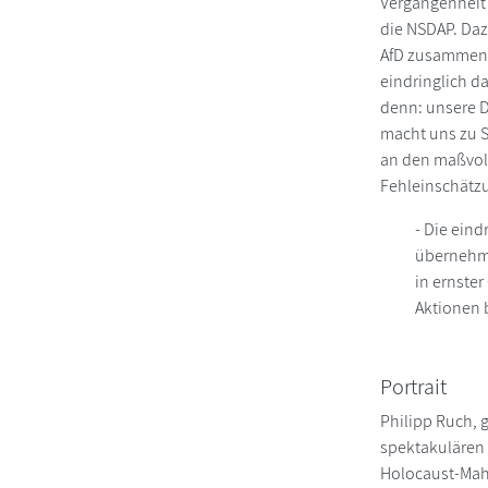
Vergangenheit 
die NSDAP. Daz
AfD zusammenge
eindringlich da
denn: unsere De
macht uns zu Se
an den maßvoll
Fehleinschätzun
- Die ein
übernehme
in ernster
Aktionen 
Portrait
Philipp Ruch, g
spektakulären 
Holocaust-Mahn