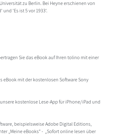
niversität zu Berlin. Bei Heyne erschienen von
und 'Es ist 5 vor 1933'.
rtragen Sie das eBook auf Ihren tolino mit einer
as eBook mit der kostenlosen Software Sony
r unsere kostenlose Lese-App für iPhone/iPad und
ware, beispielsweise Adobe Digital Editions,
ter „Meine eBooks“ - „Sofort online lesen über