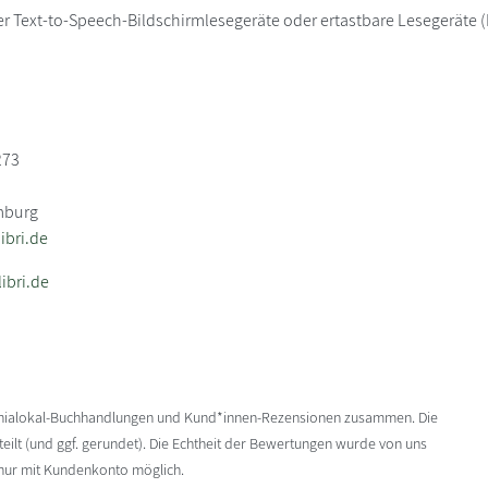
er Text-to-Speech-Bildschirmlesegeräte oder ertastbare Lesegeräte (B
273
mburg
bri.de
ibri.de
enialokal-Buchhandlungen und Kund*innen-Rezensionen zusammen. Die
ilt (und ggf. gerundet). Die Echtheit der Bewertungen wurde von uns
 nur mit Kundenkonto möglich.