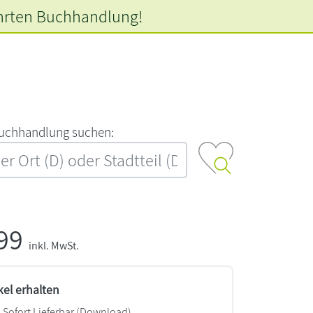
hrten
Buchhandlung!
‍u‍c‍h‍h‍a‍n‍d‍l‍u‍n‍g‍ ‍s‍u‍c‍h‍e‍n‍:‍
,99
inkl. MwSt.
kel erhalten
Sofort Lieferbar (Download)