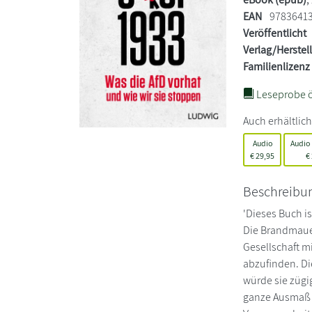
EAN
9783641
Veröffentlicht
Verlag/Herstel
Familienlizenz
Leseprobe ö
Auch erhältlich
Audio
Audio
€
29,95
€
Beschreibu
'Dieses Buch is
Die Brandmauer 
Gesellschaft 
abzufinden. Di
würde sie zügi
ganze Ausmaß d