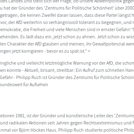
des Landes und stellt sich der Frage, ob unsere Abwehrpolitik gegen
u hat der Gründer des 'Zentrums für Politische Schönheit' über 2000
tragen, die keinen Zweifel daran lassen, dass diese Partei längst
vor, der AfD weiterhin so verhängnisvoll tolerant zu begegnen, und r
mokratie, die Freiheit und viele Menschen sind in ernster Gefahr! "D
henden. Es lädt dazu ein, jetzt schon zu ahnen. Jetzt schon zu wisse
en Charakter der AfD glauben und meinen, ihr Gewaltpotenzial wer
gen jetzt korrigieren - bevor es zu spät ist." >
dringliche und vielleicht letztmögliche Warnung vor der AfD, die sc
n könnte - Aktuell, brisant, streitbar: Ein Aufruf zum schnellen Ha
 Gefahr - Philipp Ruch ist Gründer des Zentrums für Politische Schön
bundesweit für Aufsehen
eboren 1981, ist der Gründer und künstlerische Leiter des 'Zentrums 
und radikalen Aktionen seit Jahren gegen Rechtsextremismus und f
mal vor Björn Höckes Haus. Philipp Ruch studierte politische Phi