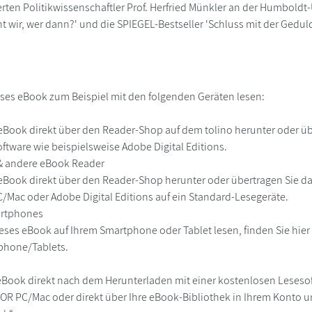
en Politikwissenschaftler Prof. Herfried Münkler an der Humboldt-U
 wir, wer dann?' und die SPIEGEL-Bestseller 'Schluss mit der Geduld' 
ses eBook zum Beispiel mit den folgenden Geräten lesen:
r
eBook direkt über den Reader-Shop auf dem tolino herunter oder übe
ftware wie beispielsweise Adobe Digital Editions.
 & andere eBook Reader
eBook direkt über den Reader-Shop herunter oder übertragen Sie d
Mac oder Adobe Digital Editions auf ein Standard-Lesegeräte.
martphones
eses eBook auf Ihrem Smartphone oder Tablet lesen, finden Sie hie
phone/Tablets.
eBook direkt nach dem Herunterladen mit einer kostenlosen Lesesoft
R PC/Mac oder direkt über Ihre eBook-Bibliothek in Ihrem Konto un