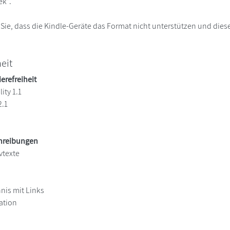
ek“.
 Sie, dass die Kindle-Geräte das Format nicht unterstützen und diese
heit
ierefreiheit
ity 1.1
2.1
chreibungen
vtexte
hnis mit Links
ation