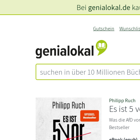
Bei
genialokal.de
kau
Gutschein
Wunschli
Philipp Ruch
Es ist 5 
Was die AfD vo
Bestseller
eBook (epub)
,