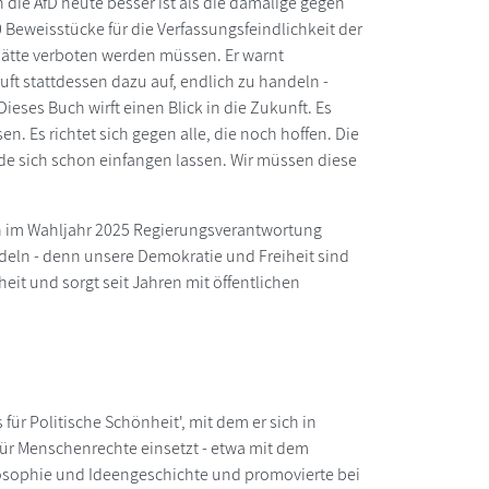
 die AfD heute besser ist als die damalige gegen
 Beweisstücke für die Verfassungsfeindlichkeit der
 hätte verboten werden müssen. Er warnt
uft stattdessen dazu auf, endlich zu handeln -
ieses Buch wirft einen Blick in die Zukunft. Es
n. Es richtet sich gegen alle, die noch hoffen. Die
de sich schon einfangen lassen. Wir müssen diese
hon im Wahljahr 2025 Regierungsverantwortung
ndeln - denn unsere Demokratie und Freiheit sind
heit und sorgt seit Jahren mit öffentlichen
für Politische Schönheit', mit dem er sich in
ür Menschenrechte einsetzt - etwa mit dem
losophie und Ideengeschichte und promovierte bei