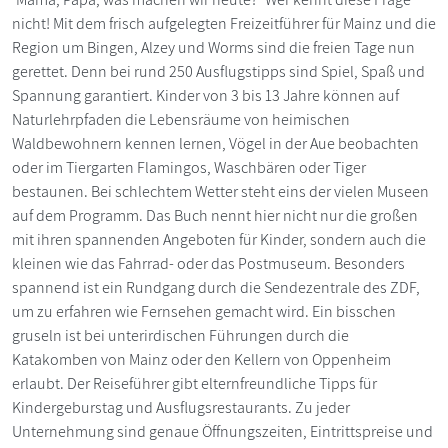
nicht! Mit dem frisch aufgelegten Freizeitführer für Mainz und die
Region um Bingen, Alzey und Worms sind die freien Tage nun
gerettet. Denn bei rund 250 Ausflugstipps sind Spiel, Spaß und
Spannung garantiert. Kinder von 3 bis 13 Jahre können auf
Naturlehrpfaden die Lebensräume von heimischen
Waldbewohnern kennen lernen, Vögel in der Aue beobachten
oder im Tiergarten Flamingos, Waschbären oder Tiger
bestaunen. Bei schlechtem Wetter steht eins der vielen Museen
auf dem Programm. Das Buch nennt hier nicht nur die großen
mit ihren spannenden Angeboten für Kinder, sondern auch die
kleinen wie das Fahrrad- oder das Postmuseum. Besonders
spannend ist ein Rundgang durch die Sendezentrale des ZDF,
um zu erfahren wie Fernsehen gemacht wird. Ein bisschen
gruseln ist bei unterirdischen Führungen durch die
Katakomben von Mainz oder den Kellern von Oppenheim
erlaubt. Der Reiseführer gibt elternfreundliche Tipps für
Kindergeburstag und Ausflugsrestaurants. Zu jeder
Unternehmung sind genaue Öffnungszeiten, Eintrittspreise und