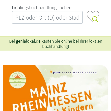
L‍i‍e‍b‍l‍i‍n‍g‍s‍b‍u‍c‍h‍h‍a‍n‍d‍l‍u‍n‍g‍ ‍s‍u‍c‍h‍e‍n‍:‍
Bei
genialokal.de
kaufen Sie online bei Ihrer lokalen
Buchhandlung!