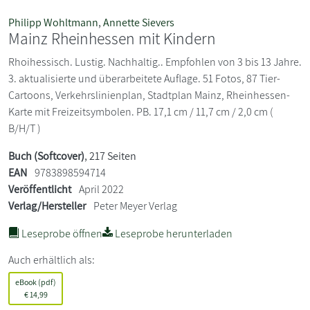
Philipp Wohltmann
,
Annette Sievers
Mainz Rheinhessen mit Kindern
Rhoihessisch. Lustig. Nachhaltig.. Empfohlen von 3 bis 13 Jahre.
3. aktualisierte und überarbeitete Auflage. 51 Fotos, 87 Tier-
Cartoons, Verkehrslinienplan, Stadtplan Mainz, Rheinhessen-
Karte mit Freizeitsymbolen. PB. 17,1 cm / 11,7 cm / 2,0 cm (
B/H/T )
Buch (Softcover)
, 217 Seiten
EAN
9783898594714
Veröffentlicht
April 2022
Verlag/Hersteller
Peter Meyer Verlag
Leseprobe öffnen
Leseprobe herunterladen
Auch erhältlich als:
eBook (pdf)
€
14,99