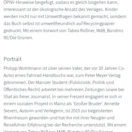
ÖPNV-Hinweise beigefügt, sodass es gleich losgehen kann.
Interessant ist der ökologische Ansatz des Verlages. Kinder
werden nicht nur mit Umweltfragen bekannt gemacht, sondern
das Buch selbst ist umweltfreundlich auf Recyclingpapier
gedruckt. Mit einem Vorwort von Tabea Rößner, MdB, Bündnis
90/Die Grünen.
Portrait
Philipp Wohltmann ist über seinen Vater, der vor 30 Jahren Co-
Autor eines Fahrrad-Handbuchs war, zum Peter Meyer Verlag
gekommen. Der Mainzer Student (Publizistik, Politik und
Öffentliches Recht) arbeitet bei mehreren Zeitungen sowie bei
3Sat als freier Journalist. In seiner Freizeit engagiert er sich in
einem sozialen Projekt in Mainz als 'Großer Bruder'. Annette
Sievers, Autorin und Verlegerin, ist 2015 zur begeisterten
Rheinhessin geworden und hat ihn mit ihrer Neugier und
Reiseführer-Erfahrung bei der Recherche unterstützt. Mit einem
Vorwort von Tabea Rößner, MdB, Bündnis 90/Die Grünen.