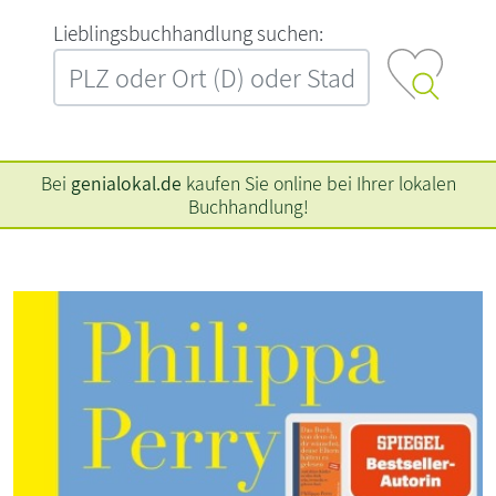
L‍i‍e‍b‍l‍i‍n‍g‍s‍b‍u‍c‍h‍h‍a‍n‍d‍l‍u‍n‍g‍ ‍s‍u‍c‍h‍e‍n‍:‍
Bei
genialokal.de
kaufen Sie online bei Ihrer lokalen
Buchhandlung!