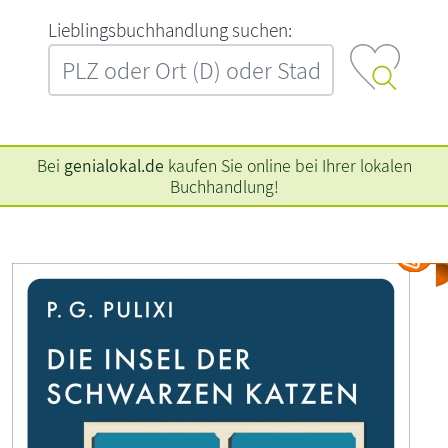
L‍i‍e‍b‍l‍i‍n‍g‍s‍b‍u‍c‍h‍h‍a‍n‍d‍l‍u‍n‍g‍ ‍s‍u‍c‍h‍e‍n‍:‍
Bei
genialokal.de
kaufen Sie online bei Ihrer lokalen
Buchhandlung!