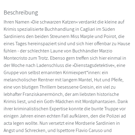
Beschreibung
Ihren Namen »Die schwarzen Katzen« verdankt die kleine auf
Krimis spezialisierte Buchhandlung in Cagliari im Süden
Sardiniens den beiden Streunern Miss Marple und Poirot, die
eines Tages hereinspaziert sind und sich hier offenbar zu Hause
fühlen - der schlechten Laune von Buchhändler Marzio
Montecristo zum Trotz. Ebenso gern treffen sich hier einmal in
der Woche nach Ladenschluss die »Dienstagsdetektive«, eine
Gruppe von selbst ernannten Krimiexpert*innen: ein
melancholischer Rentner mit langem Mantel, Hut und Pfeife,
eine von blutigen Thrillern besessene Greisin, ein viel zu
lebhafter Franziskanermönch, der am liebsten historische
Krimis liest, und ein Goth-Mädchen mit Mordphantasien. Dank
ihrer kriminalistischen Expertise konnte die bunte Truppe vor
einigen Jahren einen echten Fall aufklären, den die Polizei ad
acta legen wollte. Nun versetzt eine Mordserie Sardinien in
Angst und Schrecken, und Ispettore Flavio Caruso und