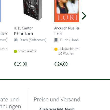
H. D. Carlton
Anousch Mueller
Katie Ken
ster
Phantom
Lori
Three 
Mord u
over)
Buch (Softcover)
Buch (Hardcover)
Häkeld
lb von
Lieferbar innerhalb von
Buch 
Sofort lieferbar
1-2 Wochen
Sofort li
€
19,00
€
24,00
€
17,00
kate und
Preise und Versand
chnungen
Alle Preise inkl. MwSt.