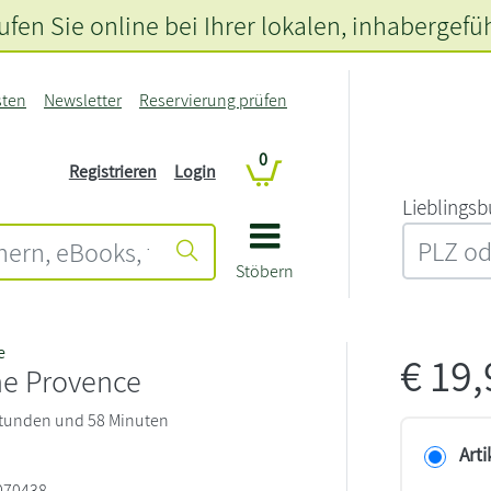
fen Sie online bei Ihrer lokalen
, inhabergefü
sten
Newsletter
Reservierung prüfen
0
Registrieren
Login
L‍i‍e‍b‍l‍i‍n‍g‍s‍b
Stöbern
e
€
19
he Provence
 Stunden und 58 Minuten
Arti
070438