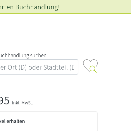
hrten
Buchhandlung!
‍u‍c‍h‍h‍a‍n‍d‍l‍u‍n‍g‍ ‍s‍u‍c‍h‍e‍n‍:‍
,95
inkl. MwSt.
kel erhalten