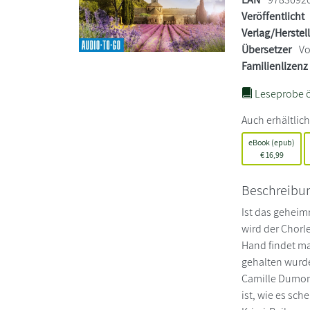
Veröffentlicht
Verlag/Herstel
Übersetzer
Vo
Familienlizenz
Leseprobe ö
Auch erhältlich
eBook (epub)
€
16,99
Beschreibu
Ist das geheim
wird der Chorle
Hand findet man
gehalten wurde.
Camille Dumont
ist, wie es sc