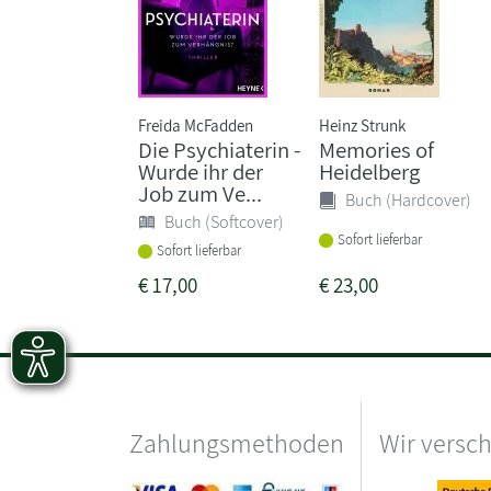
Freida McFadden
Heinz Strunk
Die Psychiaterin -
Memories of
Wurde ihr der
Heidelberg
Job zum Ve...
Buch (Hardcover)
Buch (Softcover)
Sofort lieferbar
Sofort lieferbar
€
17,00
€
23,00
Zahlungsmethoden
Wir versc