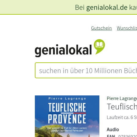
Bei
genialokal.de
kau
Gutschein
Wunschli
Pierre Lagrang
Teuflisc
Laufzeit ca. 6
Audio
EAN
9783692