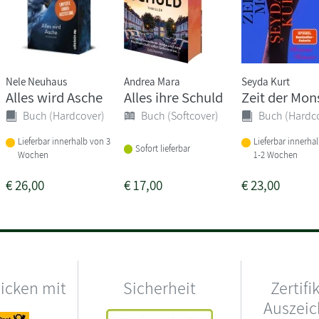
Nele Neuhaus
Andrea Mara
Seyda Kurt
Alles wird Asche
Alles ihre Schuld
Zeit der Mon
Buch (Hardcover)
Buch (Softcover)
Buch (Hardc
Lieferbar innerhalb von 3
Lieferbar innerha
Sofort lieferbar
Wochen
1-2 Wochen
€
26,00
€
17,00
€
23,00
hicken mit
Sicherheit
Zertifi
Auszei