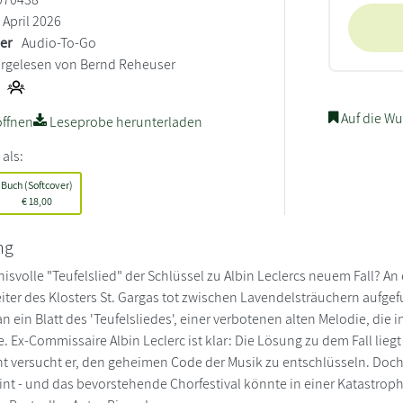
April 2026
ler
Audio-To-Go
rgelesen von Bernd Reheuser
Auf die Wu
ffnen
Leseprobe herunterladen
 als:
Buch (Softcover)
€
18,00
ng
nisvolle "Teufelslied" der Schlüssel zu Albin Leclercs neuem Fall?
iter des Klosters St. Gargas tot zwischen Lavendelsträuchern aufgefu
 ein Blatt des 'Teufelsliedes', einer verbotenen alten Melodie, die 
 Ex-Commissaire Albin Leclerc ist klar: Die Lösung zu dem Fall liegt
 versucht er, den geheimen Code der Musik zu entschlüsseln. Doch a
heint - und das bevorstehende Chorfestival könnte in einer Katastrop