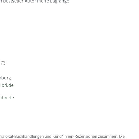
n Bestseller-Autor Pierre Lagrange
273
mburg
bri.de
ibri.de
enialokal-Buchhandlungen und Kund*innen-Rezensionen zusammen. Die