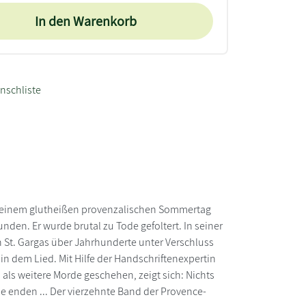
In den Warenkorb
nschliste
 An einem glutheißen provenzalischen Sommertag
nden. Er wurde brutal zu Tode gefoltert. In seiner
in St. Gargas über Jahrhunderte unter Verschluss
 in dem Lied. Mit Hilfe der Handschriftenexpertin
ls weitere Morde geschehen, zeigt sich: Nichts
he enden ... Der vierzehnte Band der Provence-