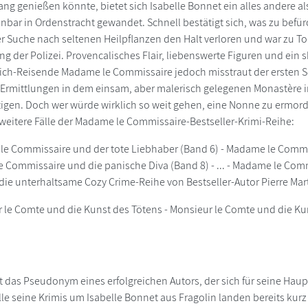
g genießen könnte, bietet sich Isabelle Bonnet ein alles andere als 
nbar in Ordenstracht gewandet. Schnell bestätigt sich, was zu befür
er Suche nach seltenen Heilpflanzen den Halt verloren und war zu Tod
ng der Polizei. Provencalisches Flair, liebenswerte Figuren und ein s
eich-Reisende Madame le Commissaire jedoch misstraut der ersten Sc
 Ermittlungen in dem einsam, aber malerisch gelegenen Monastère i
igen. Doch wer würde wirklich so weit gehen, eine Nonne zu ermor
weitere Fälle der Madame le Commissaire-Bestseller-Krimi-Reihe:
le Commissaire und der tote Liebhaber (Band 6) - Madame le Commi
 Commissaire und die panische Diva (Band 8) - ... - Madame le Com
die unterhaltsame Cozy Crime-Reihe von Bestseller-Autor Pierre Mart
r le Comte und die Kunst des Tötens - Monsieur le Comte und die K
ist das Pseudonym eines erfolgreichen Autors, der sich für seine Ha
Alle seine Krimis um Isabelle Bonnet aus Fragolin landen bereits kur