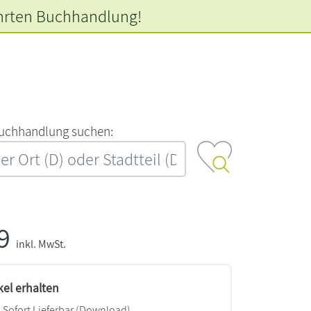
hrten
Buchhandlung!
‍u‍c‍h‍h‍a‍n‍d‍l‍u‍n‍g‍ ‍s‍u‍c‍h‍e‍n‍:‍
99
inkl. MwSt.
kel erhalten
Sofort Lieferbar (Download)