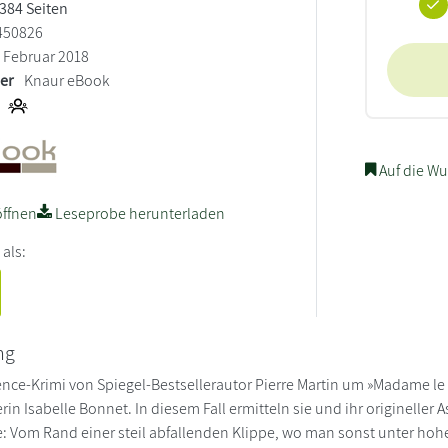
 384 Seiten
450826
Februar 2018
ler
Knaur eBook
Auf die Wu
ffnen
Leseprobe herunterladen
 als:
ng
nce-Krimi von Spiegel-Bestsellerautor Pierre Martin um »Madame le
rin Isabelle Bonnet. In diesem Fall ermitteln sie und ihr origineller
: Vom Rand einer steil abfallenden Klippe, wo man sonst unter ho