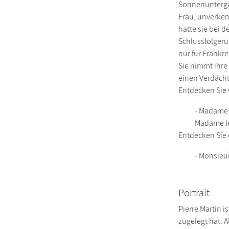
Sonnenuntergan
Frau, unverken
hatte sie bei d
Schlussfolgeru
nur für Frankr
Sie nimmt ihre
einen Verdächt
Entdecken Sie 
- Madame 
Madame le
Entdecken Sie 
- Monsieu
Portrait
Pierre Martin 
zugelegt hat. 