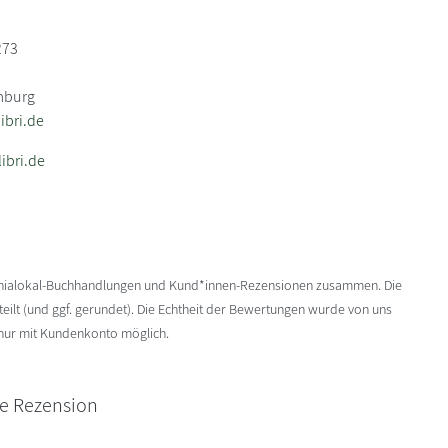
273
mburg
bri.de
ibri.de
enialokal-Buchhandlungen und Kund*innen-Rezensionen zusammen. Die
ilt (und ggf. gerundet). Die Echtheit der Bewertungen wurde von uns
 nur mit Kundenkonto möglich.
ne Rezension