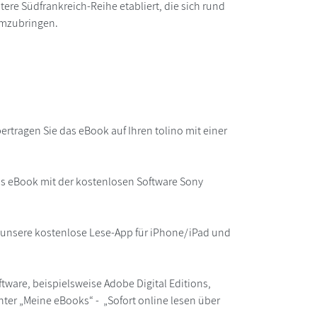
itere Südfrankreich-Reihe etabliert, die sich rund
 umzubringen.
rtragen Sie das eBook auf Ihren tolino mit einer
as eBook mit der kostenlosen Software Sony
r unsere kostenlose Lese-App für iPhone/iPad und
ware, beispielsweise Adobe Digital Editions,
ter „Meine eBooks“ - „Sofort online lesen über