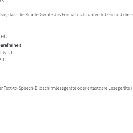
ek“.
 Sie, dass die Kindle-Geräte das Format nicht unterstützen und diese
heit
ierefreiheit
ity 1.1
2.1
er Text-to-Speech-Bildschirmlesegeräte oder ertastbare Lesegeräte (B
t