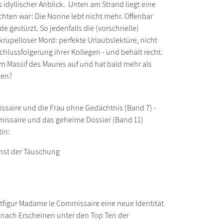
idyllischer Anblick. Unten am Strand liegt eine
chten war: Die Nonne lebt nicht mehr. Offenbar
e gestürzt. So jedenfalls die (vorschnelle)
krupelloser Mord: perfekte Urlaubslektüre, nicht
hlussfolgerung ihrer Kollegen - und behält recht.
m Massif des Maures auf und hat bald mehr als
den?
ssaire und die Frau ohne Gedächtnis (Band 7) -
missaire und das geheime Dossier (Band 11)
in:
unst der Täuschung
uptfigur Madame le Commissaire eine neue Identität
z nach Erscheinen unter den Top Ten der