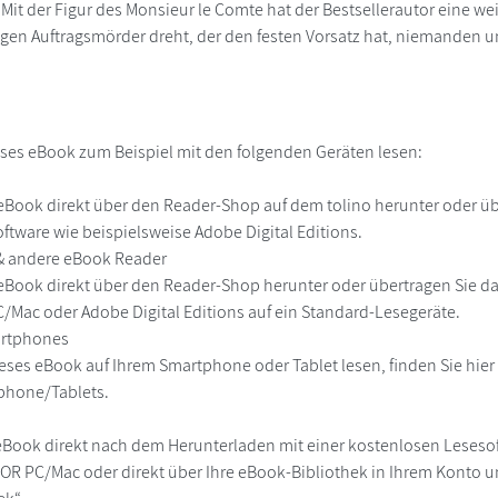
. Mit der Figur des Monsieur le Comte hat der Bestsellerautor eine we
gen Auftragsmörder dreht, der den festen Vorsatz hat, niemanden
ses eBook zum Beispiel mit den folgenden Geräten lesen:
r
eBook direkt über den Reader-Shop auf dem tolino herunter oder übe
ftware wie beispielsweise Adobe Digital Editions.
 & andere eBook Reader
eBook direkt über den Reader-Shop herunter oder übertragen Sie d
Mac oder Adobe Digital Editions auf ein Standard-Lesegeräte.
martphones
eses eBook auf Ihrem Smartphone oder Tablet lesen, finden Sie hie
phone/Tablets.
eBook direkt nach dem Herunterladen mit einer kostenlosen Lesesoft
R PC/Mac oder direkt über Ihre eBook-Bibliothek in Ihrem Konto un