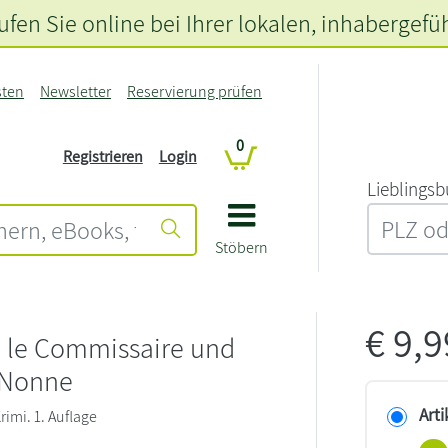
fen Sie online bei Ihrer lokalen
, inhabergefü
sten
Newsletter
Reservierung prüfen
0
Registrieren
Login
L‍i‍e‍b‍l‍i‍n‍g‍s‍b
Stöbern
€
9,
le Commissaire und
 Nonne
Arti
imi. 1. Auflage