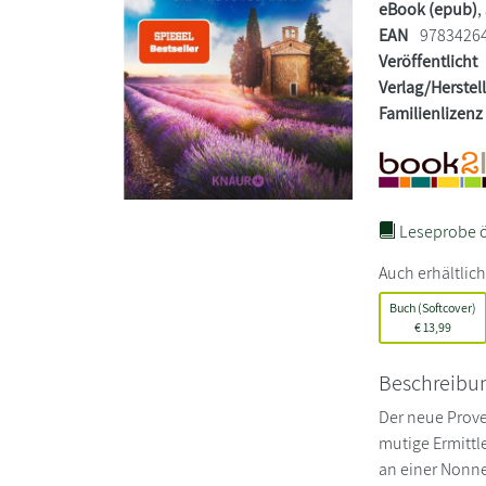
eBook (epub)
,
EAN
9783426
Veröffentlicht
Verlag/Herstel
Familienlizenz
Leseprobe ö
Auch erhältlich
Buch (Softcover)
€
13,99
Beschreibu
Der neue Prove
mutige Ermittle
an einer Nonne