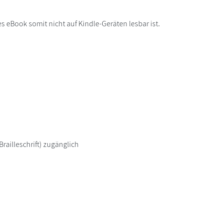
s eBook somit nicht auf Kindle-Geräten lesbar ist.
railleschrift) zugänglich