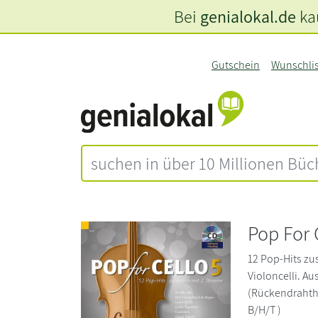
Bei
genialokal.de
kau
Gutschein
Wunschli
Pop For 
12 Pop-Hits zus
Violoncelli. A
(Rückendrahthe
B/H/T )