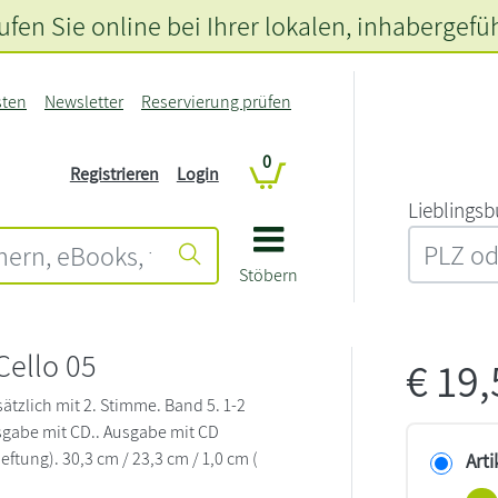
fen Sie online bei Ihrer lokalen
, inhabergefü
sten
Newsletter
Reservierung prüfen
0
Registrieren
Login
L‍i‍e‍b‍l‍i‍n‍g‍s‍b
Stöbern
Cello 05
€
19
ätzlich mit 2. Stimme. Band 5. 1-2
usgabe mit CD.. Ausgabe mit CD
ftung). 30,3 cm / 23,3 cm / 1,0 cm (
Arti