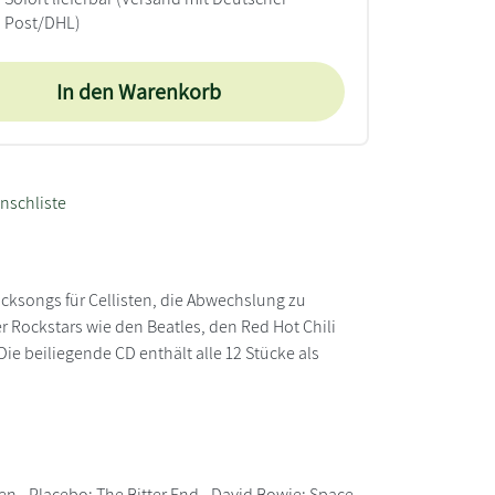
Post/DHL)
In den Warenkorb
nschliste
ocksongs für Cellisten, die Abwechslung zu
r Rockstars wie den Beatles, den Red Hot Chili
ie beiliegende CD enthält alle 12 Stücke als
ven - Placebo: The Bitter End - David Bowie: Space