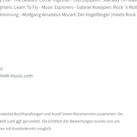
ghters: Learn To Fly - Muse: Explorers - Gabriel Koeppen: Rock 'n Rol
timmung - Wolfgang Amadeus Mozart: Der Vogelfänger (meets Rock 'n 
5
nz
chott-music.com
enialokal-Buchhandlungen und Kund*innen-Rezensionen zusammen. Die
ilt (und ggf. gerundet). Die Echtheit der Bewertungen wurde von uns
 nur mit Kundenkonto möglich.