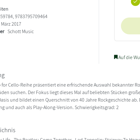
eiten
59784, 9783795709464
März 2017
ler
Schott Music
Auf die Wu
ng
 for Cello-Reihe präsentiert eine erfrischende Auswahl bekannter R
üden suchen. Der Fokus liegt dieses Mal auf beliebten Stücken große
asis und bildet einen Querschnitt von 40 Jahre Rockgeschichte ab. D
g und auch als Play-Along-Version. Schwierigkeitsgrad: 2
ichnis
My Life - The Beatles: Come Together - Led Zeppelin: Stairway To Hea