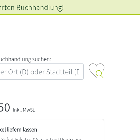
hrten
Buchhandlung!
‍u‍c‍h‍h‍a‍n‍d‍l‍u‍n‍g‍ ‍s‍u‍c‍h‍e‍n‍:‍
,50
inkl. MwSt.
kel liefern lassen
Sofort lieferbar
(Versand mit Deutscher