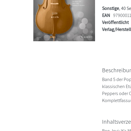
Sonstige
, 40 S
EAN
97900011
Veröffentlicht
Verlag/Herstel
Beschreibu
Band 5 der Pop
klassischen Et
Peppers oder O
Komplettfassun
Inhaltsverze
Bon Jovi: It's 