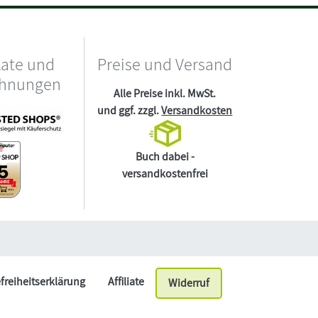
kate und
Preise und Versand
chnungen
Alle Preise inkl. MwSt.
und ggf. zzgl.
Versandkosten
Buch dabei -
versandkostenfrei
efreiheitserklärung
Affiliate
Widerruf