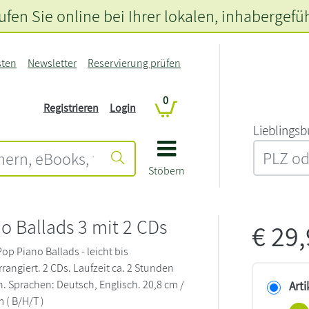
fen Sie online bei Ihrer lokalen
, inhabergefü
sten
Newsletter
Reservierung prüfen
0
Registrieren
Login
L‍i‍e‍b‍l‍i‍n‍g‍s‍b
Stöbern
o Ballads 3 mit 2 CDs
€
29
op Piano Ballads - leicht bis
rangiert. 2 CDs. Laufzeit ca. 2 Stunden
. Sprachen: Deutsch, Englisch. 20,8 cm /
Arti
m ( B/H/T )