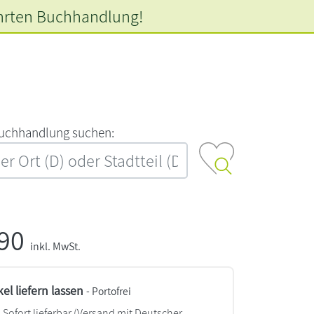
hrten
Buchhandlung!
‍u‍c‍h‍h‍a‍n‍d‍l‍u‍n‍g‍ ‍s‍u‍c‍h‍e‍n‍:‍
,90
inkl. MwSt.
kel liefern lassen
- Portofrei
Sofort lieferbar
(Versand mit Deutscher