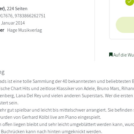
er)
, 224 Seiten
17676, 9783866262751
Januar 2014
ler
Hage Musikverlag
Auf die Wu
ng
ads ist eine tolle Sammlung der 40 bekanntesten und beliebtesten B
sche Chart Hits und zeitlose Klassiker von Adele, Bruno Mars, Riha
enberg, Lana Del Rey und vielen anderen Superstars. Wer die ersten
tert sein.
 sehr gut spielbar und leicht bis mittelschwer arrangiert. Sie befinde
rden von Gerhard Kölbl live am Piano eingespielt.
 offen liegen bleibt und sehr leicht umgeblättert werden kann, wu
 Buchrücken kann nach hinten umgeknickt werden.