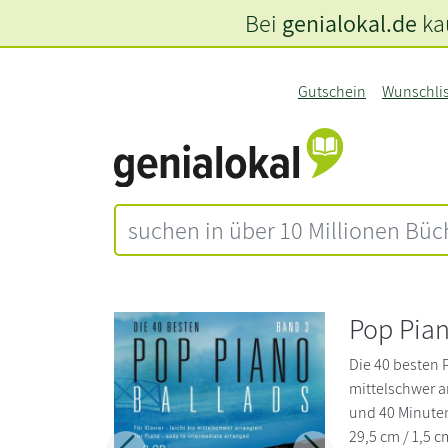
Bei
genialokal.de
kau
Gutschein
Wunschli
Pop Pian
Die 40 besten P
mittelschwer ar
und 40 Minuten
29,5 cm / 1,5 c