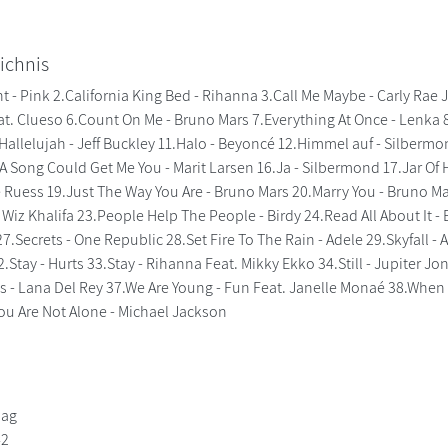
ichnis
ht - Pink 2.California King Bed - Rihanna 3.Call Me Maybe - Carly Rae
t. Clueso 6.Count On Me - Bruno Mars 7.Everything At Once - Lenka 
Hallelujah - Jeff Buckley 11.Halo - Beyoncé 12.Himmel auf - Silbermo
f A Song Could Get Me You - Marit Larsen 16.Ja - Silbermond 17.Jar Of 
e Ruess 19.Just The Way You Are - Bruno Mars 20.Marry You - Bruno 
Wiz Khalifa 23.People Help The People - Birdy 24.Read All About It -
7.Secrets - One Republic 28.Set Fire To The Rain - Adele 29.Skyfall -
.Stay - Hurts 33.Stay - Rihanna Feat. Mikky Ekko 34.Still - Jupiter
 - Lana Del Rey 37.We Are Young - Fun Feat. Janelle Monaé 38.When 
You Are Not Alone - Michael Jackson
lag
42