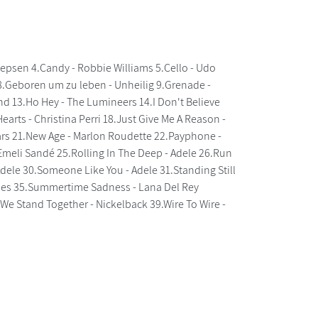
 Jepsen 4.Candy - Robbie Williams 5.Cello - Udo
8.Geboren um zu leben - Unheilig 9.Grenade -
nd 13.Ho Hey - The Lumineers 14.I Don't Believe
Hearts - Christina Perri 18.Just Give Me A Reason -
Mars 21.New Age - Marlon Roudette 22.Payphone -
 Emeli Sandé 25.Rolling In The Deep - Adele 26.Run
 Adele 30.Someone Like You - Adele 31.Standing Still
 Jones 35.Summertime Sadness - Lana Del Rey
We Stand Together - Nickelback 39.Wire To Wire -