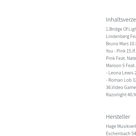
Inhaltsverze
1.Bridge Of Lig
Lindenberg Fea
Bruno Mars 10.
You - Pink 15.I
Pink Feat. Nat
Maroon 5 Feat. 
- Leona Lewis 2
- Roman Lob 32
36.Video Games
Razorlight 40.
Hersteller
Hage Musikver
Eschenbach 5