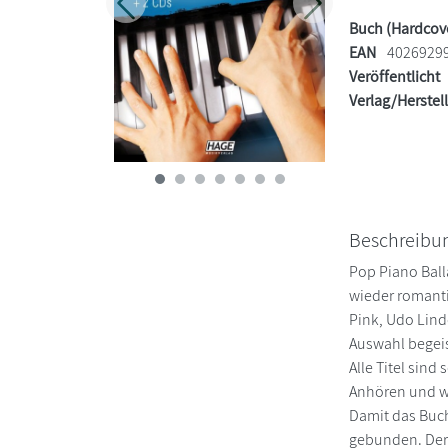
Zurück
Weiter
Buch (Hardcov
EAN
40269299
Veröffentlicht
Verlag/Herstel
Beschreibu
Pop Piano Ball
wieder romanti
Pink, Udo Lind
Auswahl begeis
Alle Titel sind
Anhören und wu
Damit das Buch
gebunden. Der