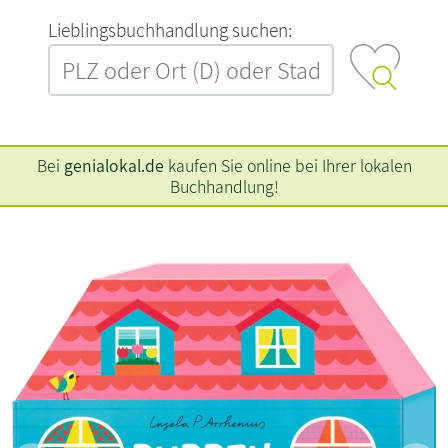
L‍i‍e‍b‍l‍i‍n‍g‍s‍b‍u‍c‍h‍h‍a‍n‍d‍l‍u‍n‍g‍ ‍s‍u‍c‍h‍e‍n‍:‍
Bei
genialokal.de
kaufen Sie online bei Ihrer lokalen
Buchhandlung!