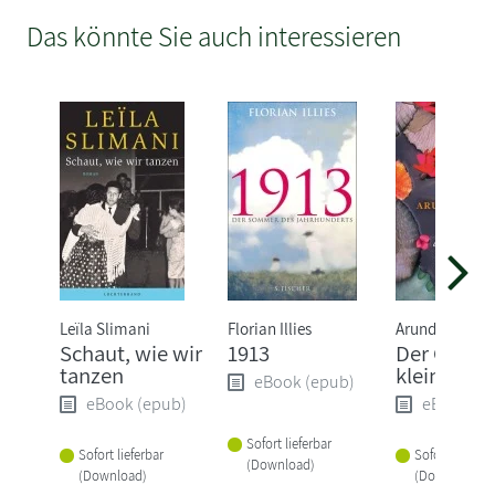
Das könnte Sie auch interessieren
Leïla Slimani
Florian Illies
Arundhati Roy
Schaut, wie wir
1913
Der Gott d
tanzen
kleinen Di
eBook (epub)
eBook (epub)
eBook (e
Sofort lieferbar
Sofort lieferbar
Sofort lieferba
(Download)
(Download)
(Download)