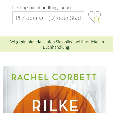
L‍i‍e‍b‍l‍i‍n‍g‍s‍b‍u‍c‍h‍h‍a‍n‍d‍l‍u‍n‍g‍ ‍s‍u‍c‍h‍e‍n‍:‍
Bei
genialokal.de
kaufen Sie online bei Ihrer lokalen
Buchhandlung!