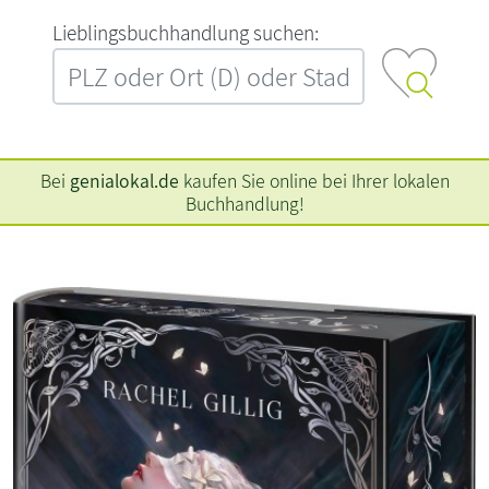
L‍i‍e‍b‍l‍i‍n‍g‍s‍b‍u‍c‍h‍h‍a‍n‍d‍l‍u‍n‍g‍ ‍s‍u‍c‍h‍e‍n‍:‍
Bei
genialokal.de
kaufen Sie online bei Ihrer lokalen
Buchhandlung!