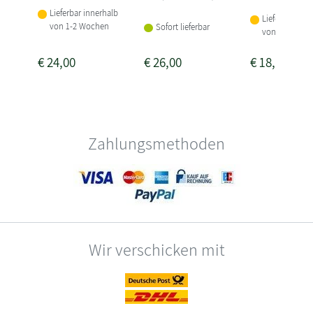
Lieferbar innerhalb
Lieferbar inne
von 1-2 Wochen
Sofort lieferbar
von 1-2 Woch
€
24,00
€
26,00
€
18,00
Zahlungsmethoden
Wir verschicken mit