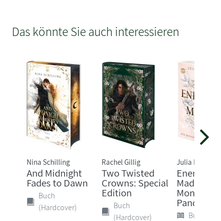
Das könnte Sie auch interessieren
Nina Schilling
Rachel Gillig
Julia Holz
And Midnight
Two Twisted
Enemies A
Fades to Dawn
Crowns: Special
Made (2). 
Edition
Monster d
Buch
Pandora
Buch
(Hardcover)
Buch (Sof
(Hardcover)