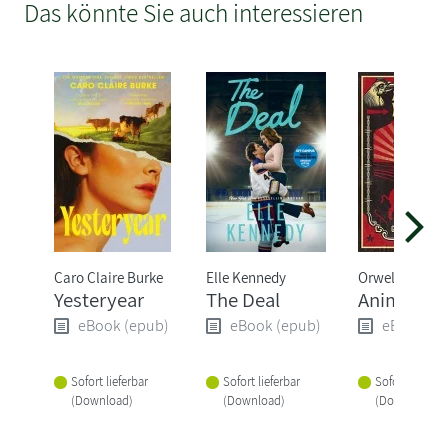
Das könnte Sie auch interessieren
Caro Claire Burke
Elle Kennedy
Orwell George
Yesteryear
The Deal
Animal Fa
eBook (epub)
eBook (epub)
eBook (e
Sofort lieferbar
Sofort lieferbar
Sofort lieferba
(Download)
(Download)
(Download)