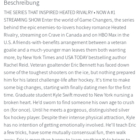
Beschreibung
THE SERIES THAT INSPIRED HEATED RIVALRY • NOW A #1
STREAMING SHOW Enter the world of Game Changers, the series
behind the epic enemies-to-lovers hockey romance Heated
Rivalry, streaming on Crave in Canada and on HBO Max in the
U.S. A friends-with-benefits arrangement between a veteran
goalie and a much-younger man leaves them both wanting
more, by New York Times and USA TODAY bestselling author
Rachel Reid. Veteran goaltender Eric Bennett has faced down
some of the toughest shooters on the ice, but nothing prepared
him for his latest challenge-life after hockey. It's time to make
some big changes, starting with finally dating men for the first
time. Graduate student Kyle Swift moved to New York nursing a
broken heart. He'd sworn to find someone his own age to crush
on (for once). Until he meets a gorgeous, distinguished silver
fox hockey player. Despite their intense physical attraction, Kyle
has no intention of getting emotionally involved. He'll teach Eric
a few tricks, have some mutually consensual fun, then walk
away. Eric is more than happy to learn anything Kyle brings to