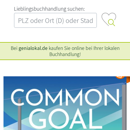
L‍i‍e‍b‍l‍i‍n‍g‍s‍b‍u‍c‍h‍h‍a‍n‍d‍l‍u‍n‍g‍ ‍s‍u‍c‍h‍e‍n‍:‍
Bei
genialokal.de
kaufen Sie online bei Ihrer lokalen
Buchhandlung!