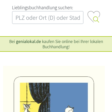
L‍i‍e‍b‍l‍i‍n‍g‍s‍b‍u‍c‍h‍h‍a‍n‍d‍l‍u‍n‍g‍ ‍s‍u‍c‍h‍e‍n‍:‍
Bei
genialokal.de
kaufen Sie online bei Ihrer lokalen
Buchhandlung!