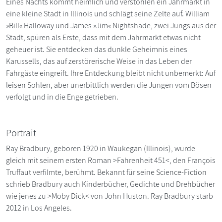
Eines Nachts kommt heimlich und verstohlen ein Jahrmarkt in
eine kleine Stadt in Illinois und schlägt seine Zelte auf. William
»Bill« Halloway und James »Jim« Nightshade, zwei Jungs aus der
Stadt, spüren als Erste, dass mit dem Jahrmarkt etwas nicht
geheuer ist. Sie entdecken das dunkle Geheimnis eines
Karussells, das auf zerstörerische Weise in das Leben der
Fahrgäste eingreift. Ihre Entdeckung bleibt nicht unbemerkt: Auf
leisen Sohlen, aber unerbittlich werden die Jungen vom Bösen
verfolgt und in die Enge getrieben.
Portrait
Ray Bradbury, geboren 1920 in Waukegan (Illinois), wurde
gleich mit seinem ersten Roman >Fahrenheit 451<, den François
Truffaut verfilmte, berühmt. Bekannt für seine Science-Fiction
schrieb Bradbury auch Kinderbücher, Gedichte und Drehbücher
wie jenes zu >Moby Dick< von John Huston. Ray Bradbury starb
2012 in Los Angeles.