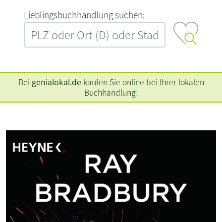
L‍i‍e‍b‍l‍i‍n‍g‍s‍b‍u‍c‍h‍h‍a‍n‍d‍l‍u‍n‍g‍ ‍s‍u‍c‍h‍e‍n‍:‍
Bei
genialokal.de
kaufen Sie online bei Ihrer lokalen
Buchhandlung!