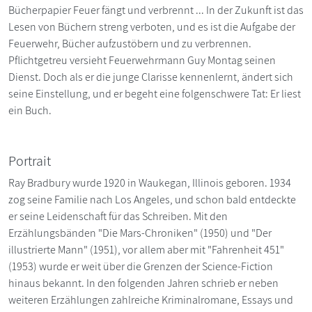
Bücherpapier Feuer fängt und verbrennt ... In der Zukunft ist das
Lesen von Büchern streng verboten, und es ist die Aufgabe der
Feuerwehr, Bücher aufzustöbern und zu verbrennen.
Pflichtgetreu versieht Feuerwehrmann Guy Montag seinen
Dienst. Doch als er die junge Clarisse kennenlernt, ändert sich
seine Einstellung, und er begeht eine folgenschwere Tat: Er liest
ein Buch.
Portrait
Ray Bradbury wurde 1920 in Waukegan, Illinois geboren. 1934
zog seine Familie nach Los Angeles, und schon bald entdeckte
er seine Leidenschaft für das Schreiben. Mit den
Erzählungsbänden "Die Mars-Chroniken" (1950) und "Der
illustrierte Mann" (1951), vor allem aber mit "Fahrenheit 451"
(1953) wurde er weit über die Grenzen der Science-Fiction
hinaus bekannt. In den folgenden Jahren schrieb er neben
weiteren Erzählungen zahlreiche Kriminalromane, Essays und