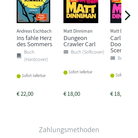
Andreas Eschbach
Matt Dinniman
Matt Dinnima
Ins fahle Herz
Dungeon
Carl's
des Sommers
Crawler Carl
Doomsda
Scenario
Buch
Buch (Softcover)
Buch (Sof
(Hardcover)
Sofort lieferbar
Sofort lieferba
Sofort lieferbar
€
22,00
€
18,00
€
18,00
Zahlungsmethoden