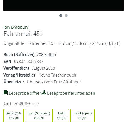
Ray Bradbury
Fahrenheit 451
Originaltitel: Fahrenheit 451. 18,7 cm / 11,8 cm / 2,2 cm ( B/H/T )
Buch (Softcover)
, 208 Seiten
EAN
9783453319837
Veröffentlicht
August 2018
Verlag/Hersteller
Heyne Taschenbuch
Übersetzer
Übersetzt von Fritz Güttinger
Leseprobe öffnen
Leseprobe herunterladen
Auch erhältlich als:
Audio (CD)
Buch (Softcover)
Audio
eBook (epub)
€
22,00
€
10,70
€
15,95
€
8,99