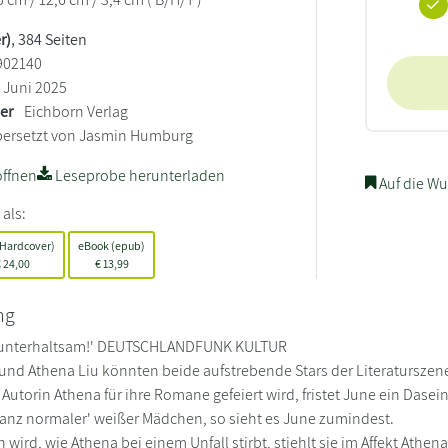
r)
, 384 Seiten
902140
Juni 2025
ler
Eichborn Verlag
ersetzt von Jasmin Humburg
ffnen
Leseprobe herunterladen
Auf die Wu
 als:
(Hardcover)
eBook (epub)
€
24,00
€
13,99
ng
 unterhaltsam!' DEUTSCHLANDFUNK KULTUR
nd Athena Liu könnten beide aufstrebende Stars der Literaturszene
utorin Athena für ihre Romane gefeiert wird, fristet June ein Dasein
anz normaler' weißer Mädchen, so sieht es June zumindest.
 wird, wie Athena bei einem Unfall stirbt, stiehlt sie im Affekt Ath