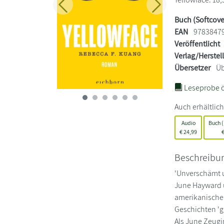
Zurück
Weiter
Buch (Softcove
EAN
9783847
Veröffentlicht
Verlag/Herstel
Übersetzer
Üb
Leseprobe ö
Auch erhältlich
Audio
Buch 
€
24,99
Beschreibu
'Unverschämt
June Hayward u
amerikanische A
Geschichten 'g
Als June Zeugin