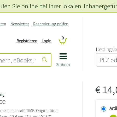
fen Sie online bei Ihrer lokalen
, inhabergefü
sten
Newsletter
Reservierung prüfen
0
Registrieren
Login
L‍i‍e‍b‍l‍i‍n‍g‍s‍b
Stöbern
€
14
ang
ce
Arti
esserscharf!' TIME. Originaltitel:
5 cm / 12,6 cm / 3,4 cm ( B/H/T )