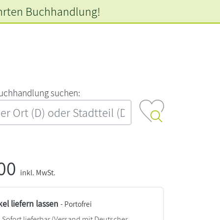
hrten
Buchhandlung!
‍u‍c‍h‍h‍a‍n‍d‍l‍u‍n‍g‍ ‍s‍u‍c‍h‍e‍n‍:‍
,00
inkl. MwSt.
kel liefern lassen
- Portofrei
Sofort lieferbar
(Versand mit Deutscher