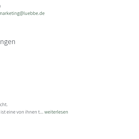
n
nmarketing@luebbe.de
ungen
cht.
ist eine von ihnen t...
weiterlesen