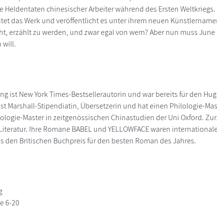
 Heldentaten chinesischer Arbeiter während des Ersten Weltkriegs.
tet das Werk und veröffentlicht es unter ihrem neuen Künstlername
ht, erzählt zu werden, und zwar egal von wem? Aber nun muss June 
 will.
ng ist New York Times-Bestsellerautorin und war bereits für den Hu
 ist Marshall-Stipendiatin, Übersetzerin und hat einen Philologie-Ma
ologie-Master in zeitgenössischen Chinastudien der Uni Oxford. Zurze
iteratur. Ihre Romane BABEL und YELLOWFACE waren internationale 
ls den Britischen Buchpreis für den besten Roman des Jahres.
g
e 6-20