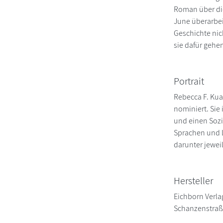
Roman über die
June überarbei
Geschichte nic
sie dafür gehen
Portrait
Rebecca F. Kua
nominiert. Sie
und einen Sozi
Sprachen und L
darunter jewei
Hersteller
Eichborn Verla
Schanzenstraß