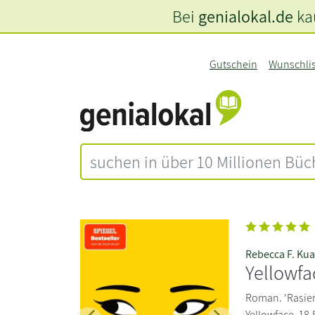
Bei
genialokal.de
kau
Gutschein
Wunschli
Rebecca F. Ku
Yellowfa
Roman. 'Rasierm
Yellowface. 18,