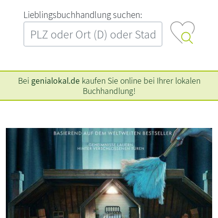
L‍i‍e‍b‍l‍i‍n‍g‍s‍b‍u‍c‍h‍h‍a‍n‍d‍l‍u‍n‍g‍ ‍s‍u‍c‍h‍e‍n‍:‍
Bei
genialokal.de
kaufen Sie online bei Ihrer lokalen
Buchhandlung!