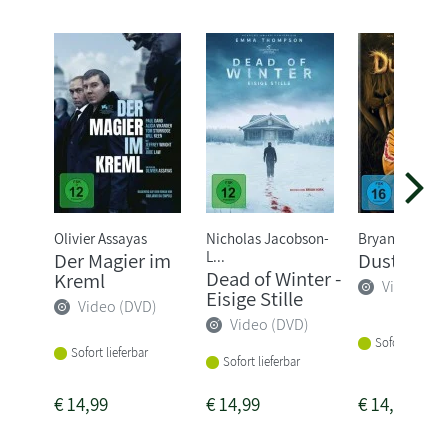
Olivier Assayas
Nicholas Jacobson-
Bryan Fuller
L...
Der Magier im
Dust Bunn
Dead of Winter -
Kreml
Video (DV
Eisige Stille
Video (DVD)
Video (DVD)
Sofort lieferba
Sofort lieferbar
Sofort lieferbar
€
14,99
€
14,99
€
14,99