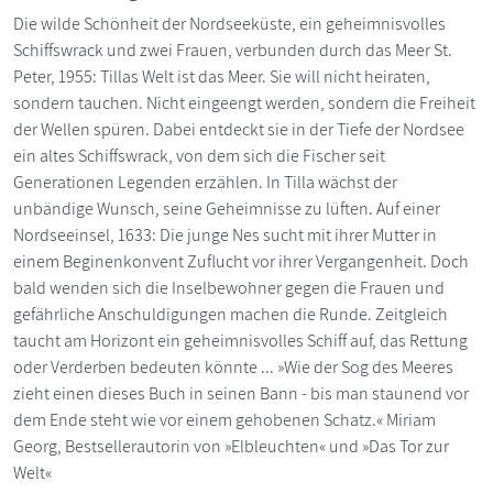
Die wilde Schönheit der Nordseeküste, ein geheimnisvolles
Schiffswrack und zwei Frauen, verbunden durch das Meer St.
Peter, 1955: Tillas Welt ist das Meer. Sie will nicht heiraten,
sondern tauchen. Nicht eingeengt werden, sondern die Freiheit
der Wellen spüren. Dabei entdeckt sie in der Tiefe der Nordsee
ein altes Schiffswrack, von dem sich die Fischer seit
Generationen Legenden erzählen. In Tilla wächst der
unbändige Wunsch, seine Geheimnisse zu lüften. Auf einer
Nordseeinsel, 1633: Die junge Nes sucht mit ihrer Mutter in
einem Beginenkonvent Zuflucht vor ihrer Vergangenheit. Doch
bald wenden sich die Inselbewohner gegen die Frauen und
gefährliche Anschuldigungen machen die Runde. Zeitgleich
taucht am Horizont ein geheimnisvolles Schiff auf, das Rettung
oder Verderben bedeuten könnte ... »Wie der Sog des Meeres
zieht einen dieses Buch in seinen Bann - bis man staunend vor
dem Ende steht wie vor einem gehobenen Schatz.« Miriam
Georg, Bestsellerautorin von »Elbleuchten« und »Das Tor zur
Welt«