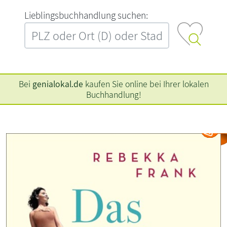
L‍i‍e‍b‍l‍i‍n‍g‍s‍b‍u‍c‍h‍h‍a‍n‍d‍l‍u‍n‍g‍ ‍s‍u‍c‍h‍e‍n‍:‍
Bei
genialokal.de
kaufen Sie online bei Ihrer lokalen
Buchhandlung!