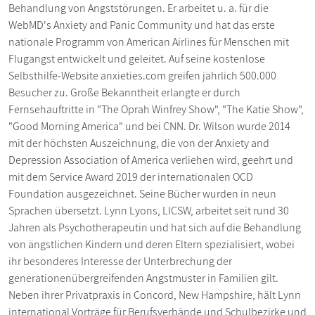
Behandlung von Angststörungen. Er arbeitet u. a. für die
WebMD's Anxiety and Panic Community und hat das erste
nationale Programm von American Airlines für Menschen mit
Flugangst entwickelt und geleitet. Auf seine kostenlose
Selbsthilfe-Website anxieties.com greifen jährlich 500.000
Besucher zu. Große Bekanntheit erlangte er durch
Fernsehauftritte in "The Oprah Winfrey Show", "The Katie Show",
"Good Morning America" und bei CNN. Dr. Wilson wurde 2014
mit der höchsten Auszeichnung, die von der Anxiety and
Depression Association of America verliehen wird, geehrt und
mit dem Service Award 2019 der internationalen OCD
Foundation ausgezeichnet. Seine Bücher wurden in neun
Sprachen übersetzt. Lynn Lyons, LICSW, arbeitet seit rund 30
Jahren als Psychotherapeutin und hat sich auf die Behandlung
von ängstlichen Kindern und deren Eltern spezialisiert, wobei
ihr besonderes Interesse der Unterbrechung der
generationenübergreifenden Angstmuster in Familien gilt.
Neben ihrer Privatpraxis in Concord, New Hampshire, hält Lynn
international Vorträge für Berufsverbände und Schulbezirke und