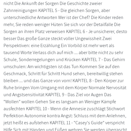
nicht Die Ankunft der Sorgen Die Geschichte zweier
Zahnreinigungen KAPITEL 5 - Die gleichen Sorgen, aber
unterschiedliche Antworten Wer ist der Chef? Die Kinder reden
mehr, Sie reden weniger Hüten Sie sich vor der Detailfalle Die
Sorgen an ihren Platz verweisen KAPITEL 6 - Je unsicherer, desto
besser Das große Ganze steckt voller Ungewissheit Zwei
Perspektiven: eine Erzählung Ein Vorbild ist mehr wert als
tausend Worte Verlass dich auf mich ... aber bitte nicht zu sehr
Schule, Sonderregelungen und Krücken KAPITEL 7 - Das Gehirn
umschulen: Am wichtigsten ist das Tun Kommen Sie auf den
Geschmack, Schritt für Schritt Hund sehen, bereitwillig stehen
bleiben ... und das Ganze von vorn! KAPITEL 8 - Den Körper zur
Ruhe bringen Vom Umgang mit dem Körper Normale Nervosität
und Angstsensitivität KAPITEL 9 - Das Ziel vor Augen Das
"Wollen" wollen Gehen Sie es langsam an Weniger Kämpfe
ausfechten KAPITEL 10 - Wenn die Amnesie zuschlägt Stichwort
Perfektion Autonomie kontra Angst: Schluss mit dem Anlehnen,
jetzt heißt es aufstehen KAPITEL 11 - "Casey's Guide" verspricht
Hilfe Sich mit Händen und Füßen wehren Sie werden überrascht