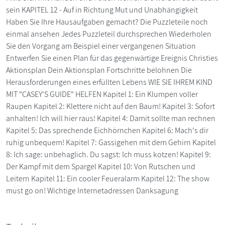
sein KAPITEL 12 - Auf in Richtung Mut und Unabhängigkeit
Haben Sie Ihre Hausaufgaben gemacht? Die Puzzleteile noch
einmal ansehen Jedes Puzzleteil durchsprechen Wiederholen
Sie den Vorgang am Beispiel einer vergangenen Situation
Entwerfen Sie einen Plan für das gegenwärtige Ereignis Christies
Aktionsplan Dein Aktionsplan Fortschritte belohnen Die
Herausforderungen eines erfüllten Lebens WIE SIE IHREM KIND
MIT "CASEY'S GUIDE" HELFEN Kapitel 1: Ein Klumpen voller
Raupen Kapitel 2: Klettere nicht auf den Baum! Kapitel 3: Sofort
anhalten! Ich will hier raus! Kapitel 4: Damit sollte man rechnen
Kapitel 5: Das sprechende Eichhörnchen Kapitel 6: Mach's dir
ruhig unbequem! Kapitel 7: Gassigehen mit dem Gehirn Kapitel
8: Ich sage: unbehaglich. Du sagst: Ich muss kotzen! Kapitel 9:
Der Kampf mit dem Spargel Kapitel 10: Von Rutschen und
Leitern Kapitel 11: Ein cooler Feueralarm Kapitel 12: The show
must go on! Wichtige Internetadressen Danksagung