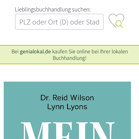
L‍i‍e‍b‍l‍i‍n‍g‍s‍b‍u‍c‍h‍h‍a‍n‍d‍l‍u‍n‍g‍ ‍s‍u‍c‍h‍e‍n‍:‍
Bei
genialokal.de
kaufen Sie online bei Ihrer lokalen
Buchhandlung!