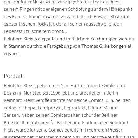
der Londoner Musikszene vor Ziggy Stardust wie auch mit
seinem Ringen mit der eigenen Schöpfung auf dem Höhepunkt
des Ruhms: Immer rasanter verwandelt sich Bowie selbst zum
egozentrischen Rockstar, der an seinem ausschweifenden
Lebensstil zu scheitern droht...
Reinhard Kleists elegante und treffsichere Zeichnungen werden
in Starman durch die Farbgebung von Thomas Gilke kongenial
ergänzt.
Portrait
Reinhard Kleist, geboren 1970 in Hürth, studierte Grafik und
Design in Münster. Seit 1996 lebt und arbeitet er in Berlin.
Reinhard Kleist veröffentlichte zahlreiche Comics, u. a. bei den
Verlagen Ehapa, Landpresse, Reprodukt, Edition 52 und
Carlsen. Neben seinen Comicarbeiten schuf der Berliner
Künstler Illustrationen für Bücher und Plattencover. Reinhard
Kleist wurde für seine Comics bereits mit mehreren Preisen
ausgezeichnet, darunter mit dem Max und Moritz-Preis für "Cash