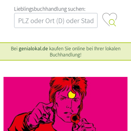
L‍i‍e‍b‍l‍i‍n‍g‍s‍b‍u‍c‍h‍h‍a‍n‍d‍l‍u‍n‍g‍ ‍s‍u‍c‍h‍e‍n‍:‍
Bei
genialokal.de
kaufen Sie online bei Ihrer lokalen
Buchhandlung!