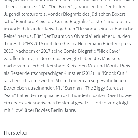
- I see a darkness". Mit "Der Boxer" gewann er den Deutschen
Jugendliteraturpreis. Vor der Biografie des jüdischen Boxers
schuf Reinhard Kleist die Comic-Biografie "Castro" und brachte
im Vorfeld dazu das Reisetagebuch "Havanna - eine kubanische
Reise" heraus. Für "Der Traum von Olympia" erhielt er u. a. den
Jahres-LUCHS 2015 und den Gustav-Heinemann Friedenspreis
2016. Nachdem er 2017 seine Comic-Biografie "Nick Cave"
veröffentlichte, in der er das bewegte Leben des Musikers
nacherzählte, erhielt Reinhard Kleist den Max und Moritz-Preis
als Bester deutschsprachiger Künstler (2018). In "Knock Out!"
setzt er sich zum zweiten Mal mit einem außergewöhnlichen
Boxerleben auseinander. Mit "Starman - The Ziggy Stardust
Years" hat er dem englischen Jahrhundertmusiker David Bowie
ein erstes zeichnerisches Denkmal gesetzt - Fortsetzung folgt
mit "Low" über Bowies Berlin Jahre.
Hersteller