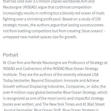
that has sold over 3.5 million copies worldwide.Kim and
Mauborgne (INSEAD) argue that cutthroat competition
increasingly results in nothing but a bloody red ocean of rivals
fighting over a shrinking profit pool. Based on a study of 150
strategic moves, the authors argue that lasting successcomes
not from battling competitors but from creating 'blue oceans' -
untapped new market spaces ripe for growth.
Portrait
W. Chan Kim and Renée Mauborgne are Professors of Strategy at
INSEAD and Codirectors of the INSEAD Blue Ocean Strategy
Institute. They are the authors of the recently released USA
Today bestseller, Beyond Disruption: Innovate and Achieve
Growth without Displacing Industries, Companies, or Jobs; the
over 4-million copy global bestseller Blue Ocean Strategy, which
is recognized as one of the most iconic and impactful strategy
books ever written; and The New York Times and #1 Wall Street
Journal bestseller, Blue Ocean Shift. Blue Ocean Strategy is