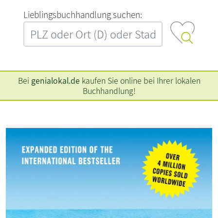
L‍i‍e‍b‍l‍i‍n‍g‍s‍b‍u‍c‍h‍h‍a‍n‍d‍l‍u‍n‍g‍ ‍s‍u‍c‍h‍e‍n‍:‍
Bei
genialokal.de
kaufen Sie online bei Ihrer lokalen
Buchhandlung!