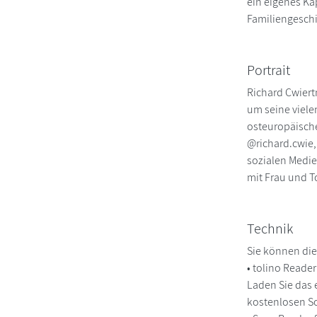
ein eigenes Ka
Familiengesch
Portrait
Richard Cwiert
um seine viele
osteuropäische
@richard.cwie,
sozialen Medie
mit Frau und T
Technik
Sie können die
• tolino Reade
Laden Sie das 
kostenlosen So