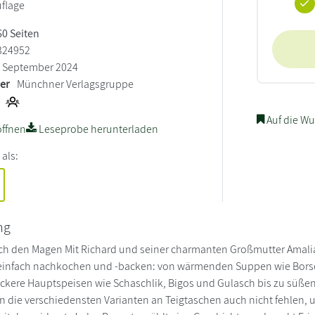
uflage
60 Seiten
324952
September 2024
ler
Münchner Verlagsgruppe
Auf die Wu
ffnen
Leseprobe herunterladen
 als:
ng
ch den Magen Mit Richard und seiner charmanten Großmutter Amali
 einfach nachkochen und -backen: von wärmenden Suppen wie Borsch
ckere Hauptspeisen wie Schaschlik, Bigos und Gulasch bis zu süßen 
en die verschiedensten Varianten an Teigtaschen auch nicht fehlen, u