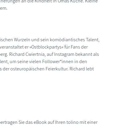
innerungen an die Kindheit in Omas Küche. Kleine
rem.
päischen Wurzeln und sein komödiantisches Talent,
ranstaltet er »Ostblockpartys« für Fans der
erg. Richard Cwiertnia, auf Instagram bekannt als
ent, um seine vielen Follower*innen in den
s der osteuropäischen Feierkultur. Richard lebt
rtragen Sie das eBook auf Ihren tolino mit einer