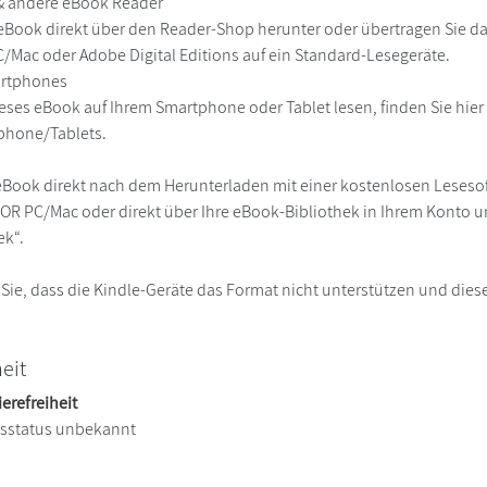
 & andere eBook Reader
eBook direkt über den Reader-Shop herunter oder übertragen Sie d
Mac oder Adobe Digital Editions auf ein Standard-Lesegeräte.
martphones
eses eBook auf Ihrem Smartphone oder Tablet lesen, finden Sie hie
phone/Tablets.
eBook direkt nach dem Herunterladen mit einer kostenlosen Lesesoft
R PC/Mac oder direkt über Ihre eBook-Bibliothek in Ihrem Konto un
ek“.
 Sie, dass die Kindle-Geräte das Format nicht unterstützen und diese
heit
ierefreiheit
itsstatus unbekannt