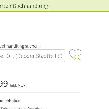
hrten
Buchhandlung!
‍u‍c‍h‍h‍a‍n‍d‍l‍u‍n‍g‍ ‍s‍u‍c‍h‍e‍n‍:‍
,99
inkl. MwSt.
kel erhalten
Sofort Lieferbar (Download)