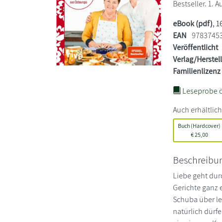
Bestseller. 1. A
eBook (pdf)
, 1
EAN
9783745
Veröffentlicht
Verlag/Herstel
Familienlizenz
Leseprobe ö
Auch erhältlich
Buch (Hardcover)
€
25,00
Beschreibu
Liebe geht dur
Gerichte ganz
Schuba über le
natürlich dürf