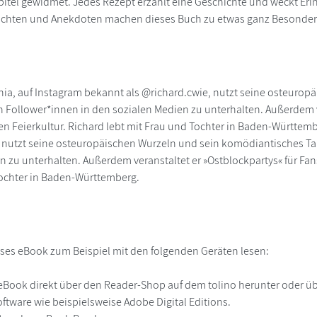
pitel gewidmet. Jedes Rezept erzählt eine Geschichte und weckt Er
ichten und Anekdoten machen dieses Buch zu etwas ganz Besonde
nia, auf Instagram bekannt als @richard.cwie, nutzt seine osteuro
n Follower*innen in den sozialen Medien zu unterhalten. Außerdem ve
n Feierkultur. Richard lebt mit Frau und Tochter in Baden-Württemb
 nutzt seine osteuropäischen Wurzeln und sein komödiantisches Tal
n zu unterhalten. Außerdem veranstaltet er »Ostblockpartys« für Fan
ochter in Baden-Württemberg.
ses eBook zum Beispiel mit den folgenden Geräten lesen:
r
eBook direkt über den Reader-Shop auf dem tolino herunter oder übe
ftware wie beispielsweise Adobe Digital Editions.