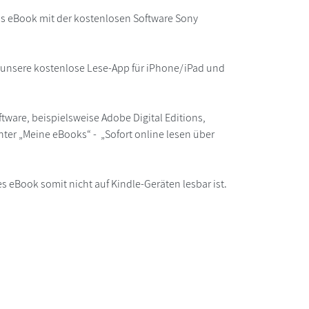
as eBook mit der kostenlosen Software Sony
r unsere kostenlose Lese-App für iPhone/iPad und
ware, beispielsweise Adobe Digital Editions,
ter „Meine eBooks“ - „Sofort online lesen über
s eBook somit nicht auf Kindle-Geräten lesbar ist.