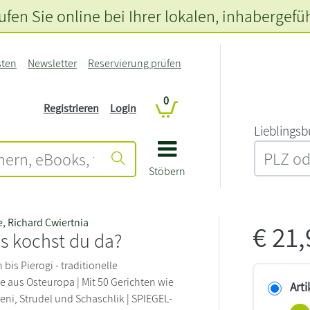
fen Sie online bei Ihrer lokalen
, inhabergefü
sten
Newsletter
Reservierung prüfen
0
Registrieren
Login
L‍i‍e‍b‍l‍i‍n‍g‍s‍b
Stöbern
e
,
Richard Cwiertnia
€
21
s kochst du da?
bis Pierogi - traditionelle
e aus Osteuropa | Mit 50 Gerichten wie
Arti
eni, Strudel und Schaschlik | SPIEGEL-