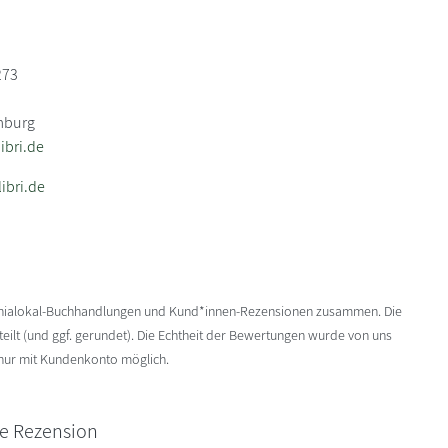
273
mburg
bri.de
ibri.de
enialokal-Buchhandlungen und Kund*innen-Rezensionen zusammen. Die
ilt (und ggf. gerundet). Die Echtheit der Bewertungen wurde von uns
 nur mit Kundenkonto möglich.
ne Rezension