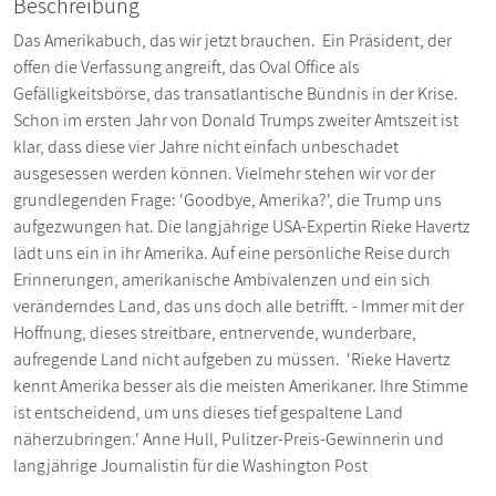
Beschreibung
Das Amerikabuch, das wir jetzt brauchen. Ein Präsident, der
offen die Verfassung angreift, das Oval Office als
Gefälligkeitsbörse, das transatlantische Bündnis in der Krise.
Schon im ersten Jahr von Donald Trumps zweiter Amtszeit ist
klar, dass diese vier Jahre nicht einfach unbeschadet
ausgesessen werden können. Vielmehr stehen wir vor der
grundlegenden Frage: 'Goodbye, Amerika?', die Trump uns
aufgezwungen hat. Die langjährige USA-Expertin Rieke Havertz
lädt uns ein in ihr Amerika. Auf eine persönliche Reise durch
Erinnerungen, amerikanische Ambivalenzen und ein sich
veränderndes Land, das uns doch alle betrifft. - Immer mit der
Hoffnung, dieses streitbare, entnervende, wunderbare,
aufregende Land nicht aufgeben zu müssen. 'Rieke Havertz
kennt Amerika besser als die meisten Amerikaner. Ihre Stimme
ist entscheidend, um uns dieses tief gespaltene Land
näherzubringen.' Anne Hull, Pulitzer-Preis-Gewinnerin und
langjährige Journalistin für die Washington Post