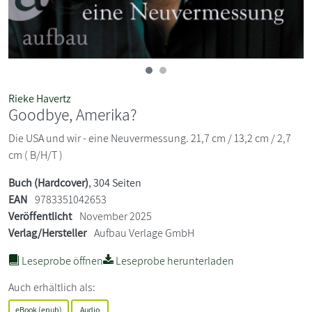
Rieke Havertz
Goodbye, Amerika?
Die USA und wir - eine Neuvermessung. 21,7 cm / 13,2 cm / 2,7
cm ( B/H/T )
Buch (Hardcover)
, 304 Seiten
EAN
9783351042653
Veröffentlicht
November 2025
Verlag/Hersteller
Aufbau Verlage GmbH
Leseprobe öffnen
Leseprobe herunterladen
Auch erhältlich als:
eBook (epub)
Audio