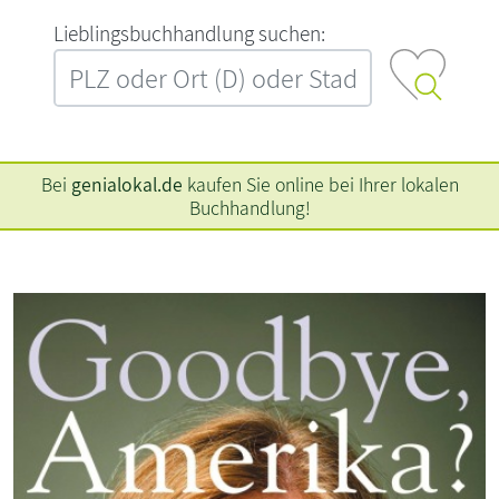
L‍i‍e‍b‍l‍i‍n‍g‍s‍b‍u‍c‍h‍h‍a‍n‍d‍l‍u‍n‍g‍ ‍s‍u‍c‍h‍e‍n‍:‍
Bei
genialokal.de
kaufen Sie online bei Ihrer lokalen
Buchhandlung!