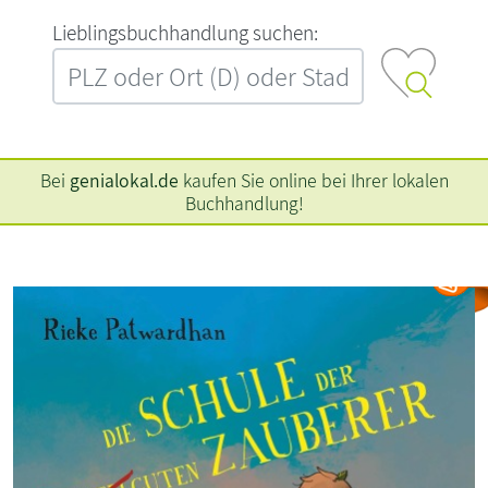
L‍i‍e‍b‍l‍i‍n‍g‍s‍b‍u‍c‍h‍h‍a‍n‍d‍l‍u‍n‍g‍ ‍s‍u‍c‍h‍e‍n‍:‍
Bei
genialokal.de
kaufen Sie online bei Ihrer lokalen
Buchhandlung!