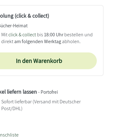
lung (click & collect)
Bücher-Heimat
Mit
click & collect
bis
18:00 Uhr
bestellen und
direkt
am folgenden Werktag
abholen.
In den Warenkorb
kel liefern lassen
- Portofrei
Sofort lieferbar
(Versand mit Deutscher
Post/DHL)
nschliste