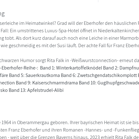
ng
sserleiche im Heimatwinkel? Grad will der Eberhofer den häuslichen 
Fall: Ein umstrittenes Luxus-Spa-Hotel öffnet in Niederkaltenkirchen
g tobt. Als dort kurz darauf auch noch eine Leiche in einer Marmorb
 wie geschmeidig es mit der Susi läuft. Der achte Fall für Franz Eberh
fschwarzen Humor sorgt Rita Falk in -Weißwurstconnection- erneut da
 -Eberhofer-Reihe-: Band 1: Winterkartoffelknödel Band 2: Dampfnu
ffäre Band 5: Sauerkrautkoma Band 6: Zwetschgendatschikomplott B
ection Band 9: Kaiserschmarrndrama Band 10: Guglhupfgeschwade
asko Band 13: Apfelstrudel-Alibi
e 1964 in Oberammergau geboren. Ihrer bayrischen Heimat ist sie bis
sten Franz Eberhofer und ihren Romanen -Hannes- und -Funkenflieger
ben - weit über die Grenzen Bayerns hinaus. 2023 erhielt Rita Falk d