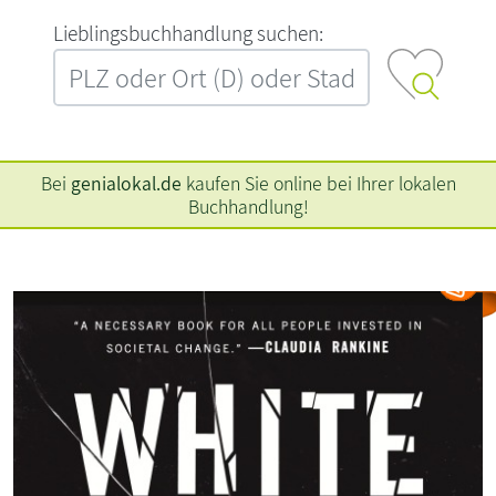
L‍i‍e‍b‍l‍i‍n‍g‍s‍b‍u‍c‍h‍h‍a‍n‍d‍l‍u‍n‍g‍ ‍s‍u‍c‍h‍e‍n‍:‍
Bei
genialokal.de
kaufen Sie online bei Ihrer lokalen
Buchhandlung!